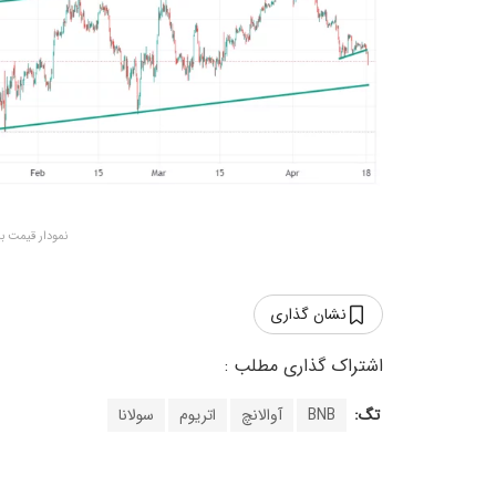
نمودار قیمت بیت 
نشان گذاری
تگ:
BNB
آوالانچ
اتریوم
سولانا