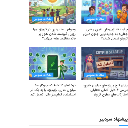
مقالات عمومی
مقالات عمومی
چگونه «دارایی‌های دنیای واقعیِ
وسواس ۱۰۰ برابری در کریپتو: چرا
جعلی» به جدیدترین جنون دنیای
رویای ثروتمند شدن هنوز بر
کریپتو تبدیل شدند؟
فاندامنتال‌ها غلبه می‌کند؟
مقالات عمومی
مقالات عمومی
پایان تلخ پروژه‌های میلیون دلاری؛
درخشش ۱۳ خط کسب‌وکار ۱۰۰
بررسی ۴ دلیل اصلی تعطیلی
میلیون دلاری، رابینهود را به یک ابر
استارتاپ‌های مطرح کریپتو
اپلیکیشن تمام‌عیار مالی تبدیل کرد
پیشنهاد سردبیر