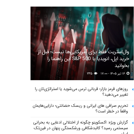
وال‌استریت فقط برای آمریکایی‌ها نیست؛ قبل از
خرید اپل، انویدیا یا S&P 500 این راهنما را
بخوانید
۱۶ تیر ۱۴۰۵ - ۱۷:۰۰
۲۳۵
روزهای قرمز بازار؛ قربانی ترس می‌شوید یا استراتژی‌تان را
تغییر می‌دهید؟
تحریم صرافی های ایرانی و ریسک حضانتی؛ دارایی‌هایمان
واقعاً در خطر است؟
گزارش ویژه: اکسکوینو چگونه از اختلالی ادعایی به بحرانی
سیستمی رسید؟ کالبدشکافی ورشکستگی پنهان در فین‌تک
ایران