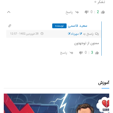
تشکر ⭐
2
0
پاسخ
سعید قاسمی
نویسنده
پاسخ به
🔰مهرداد🔰
28 فروردین 1402 - 12:57
ممنون از توجهتون
0
3
پاسخ
آموزش