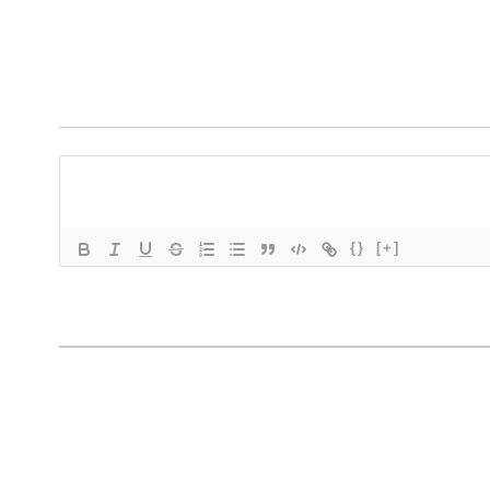
{}
[+]