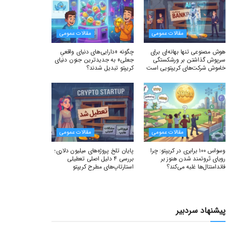
مقالات عمومی
مقالات عمومی
هوش مصنوعی تنها بهانه‌ای برای
چگونه «دارایی‌های دنیای واقعیِ
سرپوش گذاشتن بر ورشکستگی
جعلی» به جدیدترین جنون دنیای
خاموش شرکت‌های کریپتویی است
کریپتو تبدیل شدند؟
مقالات عمومی
مقالات عمومی
وسواس ۱۰۰ برابری در کریپتو: چرا
پایان تلخ پروژه‌های میلیون دلاری؛
رویای ثروتمند شدن هنوز بر
بررسی ۴ دلیل اصلی تعطیلی
فاندامنتال‌ها غلبه می‌کند؟
استارتاپ‌های مطرح کریپتو
پیشنهاد سردبیر