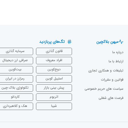
میهن بلاکچین
تگ‌های پربازدید
قانون گذاری
سرمایه‌ گذاری
درباره ما
افراد معروف
صرافی ارز دیجیتال
ارتباط با ما
دوج‌کوین
بیت‌کوین
تبلیغات و همکاری تجاری
استیبل کوین
رمزارز در ایران
قوانین و مقررات
پیش بینی بازار
تکنولوژی بلاک چین
سیاست های حریم خصوصی
اتریوم
‌کاردانو
فرصت های شغلی
شیبا
هک و کلاهبرداری