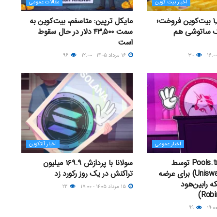
اخبار بیت کوین
مقالات عمومی
استراتژی ۱٬۶۳۸ بیت‌کوین فروخت؛
مایکل ترپین: متاسفم، بیت‌کوین به
ک ساتوشی هم
سمت ۴۳,۵۰۰ دلار در حال سقوط
است
۳۰
۱۶ مرداد ۱۴۰۵ - ۱۲:۰۰
۹۶
اخبار عمومی
اخبار آلتکوین
راه‌اندازی Pools.trade توسط
سولانا با پردازش ۱۶۹.۹ میلیون
یونی‌سواپ (Uniswap) برای عرضه
تراکنش در یک روز رکورد زد
ه رابین‌هود
۱۵ مرداد ۱۴۰۵ - ۱۷:۰۰
۲۲
۹۹