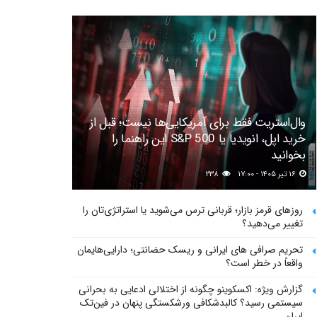
وال‌استریت فقط برای آمریکایی‌ها نیست؛ قبل از
خرید اپل، انویدیا یا S&P 500 این راهنما را
بخوانید
۱۶ تیر ۱۴۰۵ - ۱۷:۰۰
۲۳۸
روزهای قرمز بازار؛ قربانی ترس می‌شوید یا استراتژی‌تان را
تغییر می‌دهید؟
تحریم صرافی های ایرانی و ریسک حضانتی؛ دارایی‌هایمان
واقعاً در خطر است؟
گزارش ویژه: اکسکوینو چگونه از اختلالی ادعایی به بحرانی
سیستمی رسید؟ کالبدشکافی ورشکستگی پنهان در فین‌تک
ایران