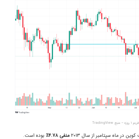
TradingVie
ن در ماه سپتامبر از سال ۲۰۱۳
منفی ۴.۷۸٪
بوده است.