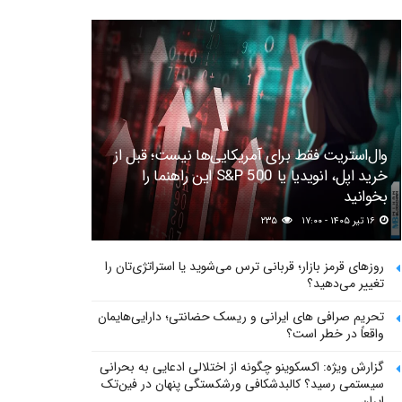
وال‌استریت فقط برای آمریکایی‌ها نیست؛ قبل از
خرید اپل، انویدیا یا S&P 500 این راهنما را
بخوانید
۱۶ تیر ۱۴۰۵ - ۱۷:۰۰
۲۳۵
روزهای قرمز بازار؛ قربانی ترس می‌شوید یا استراتژی‌تان را
تغییر می‌دهید؟
تحریم صرافی های ایرانی و ریسک حضانتی؛ دارایی‌هایمان
واقعاً در خطر است؟
گزارش ویژه: اکسکوینو چگونه از اختلالی ادعایی به بحرانی
سیستمی رسید؟ کالبدشکافی ورشکستگی پنهان در فین‌تک
ایران