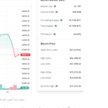
نمودار بیت کوین تایم فریم ۱ ماهه – منبع: egraph