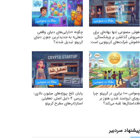
مقالات عمومی
مقالات عمومی
هوش مصنوعی تنها بهانه‌ای برای
چگونه «دارایی‌های دنیای واقعیِ
سرپوش گذاشتن بر ورشکستگی
جعلی» به جدیدترین جنون دنیای
خاموش شرکت‌های کریپتویی است
کریپتو تبدیل شدند؟
مقالات عمومی
مقالات عمومی
وسواس ۱۰۰ برابری در کریپتو: چرا
پایان تلخ پروژه‌های میلیون دلاری؛
رویای ثروتمند شدن هنوز بر
بررسی ۴ دلیل اصلی تعطیلی
فاندامنتال‌ها غلبه می‌کند؟
استارتاپ‌های مطرح کریپتو
پیشنهاد سردبیر