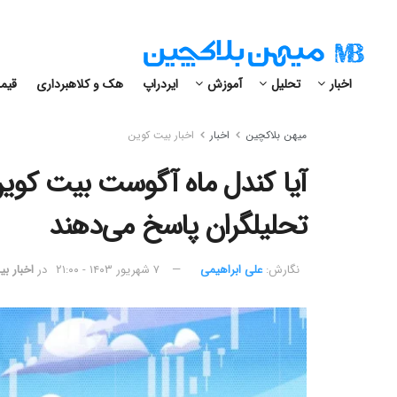
اخبار
تحلیل
آموزش
ایردراپ
هک و کلاهبرداری
قیمت
میهن بلاکچین
اخبار
اخبار بیت کوین
آیا کندل ماه آگوست بیت کوین
تحلیلگران پاسخ می‌دهند
نگارش:‌
علی ابراهیمی
۷ شهریور ۱۴۰۳ - ۲۱:۰۰
در
اخبار ب