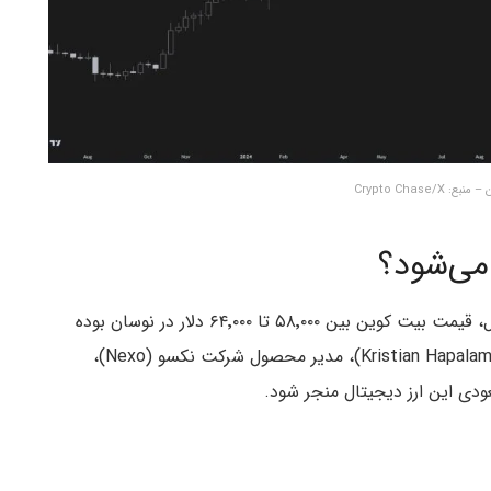
Crypto Chase/X
می‌شود؟
علیرغم بحران نقدینگی در بازار کریپتو در تابستان امسال، قیمت بیت کوین بین ۵۸٬۰۰۰ تا ۶۴٬۰۰۰ دلار در نوسان بوده
است. با این حال، به گفته کریستین هاپالامپیف (Kristian Hapalampiev)، مدیر محصول شرکت نکسو (Nexo)،
ودی این ارز دیجیتال منجر شود.