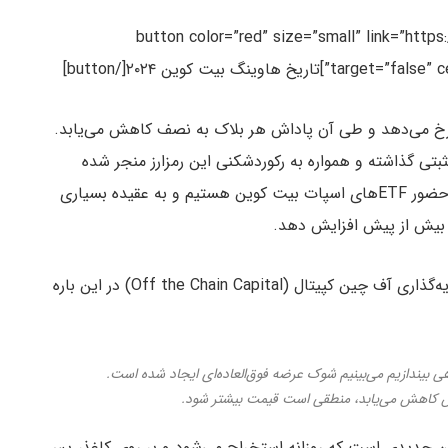
[button color=”red” size=”small” link=”http
نگ بیت کوین ۲۰۲۴[/button]
 رخ می‌دهد و طی آن پاداش هر بلاک به نصف کاهش می‌یابد.
بتی گذاشته و همواره به رکوردشکنی این رمزارز منجر شده
است. در این چرخه اما برای اولین بار در تاریخ، شاهد حضور ETFهای اسپات بیت کوین هستیم و به عقیده بسیاری
 بیش از پیش افزایش دهد.
برایان دیکسون (Brian Dixon)، مدیرعامل شرکت سرمایه‌گذاری آف چین کپیتال (Off the Chain Capital) در این باره
راه‌اندازی ETFها به تقاضا نگاهی بیندازیم می‌بینیم شوک عرضه فوق‌العاده‌ای ایجاد شده است.
 کاهش می‌یابد، منطقی است قیمت بیشتر شود.
فشار خرید ETFها بیش از ۹۰۰ بیت کوین جدیدی است که روزانه استخراج می‌شود و بر روی کاغذ، پس