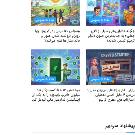
مقالات عمومی
مقالات عمومی
چگونه «دارایی‌های دنیای واقعیِ
وسواس ۱۰۰ برابری در کریپتو: چرا
جعلی» به جدیدترین جنون دنیای
رویای ثروتمند شدن هنوز بر
کریپتو تبدیل شدند؟
فاندامنتال‌ها غلبه می‌کند؟
مقالات عمومی
مقالات عمومی
پایان تلخ پروژه‌های میلیون دلاری؛
درخشش ۱۳ خط کسب‌وکار ۱۰۰
بررسی ۴ دلیل اصلی تعطیلی
میلیون دلاری، رابینهود را به یک ابر
استارتاپ‌های مطرح کریپتو
اپلیکیشن تمام‌عیار مالی تبدیل کرد
پیشنهاد سردبیر