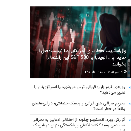
وال‌استریت فقط برای آمریکایی‌ها نیست؛ قبل از
خرید اپل، انویدیا یا S&P 500 این راهنما را
بخوانید
۱۶ تیر ۱۴۰۵ - ۱۷:۰۰
۲۳۵
روزهای قرمز بازار؛ قربانی ترس می‌شوید یا استراتژی‌تان را
تغییر می‌دهید؟
تحریم صرافی های ایرانی و ریسک حضانتی؛ دارایی‌هایمان
واقعاً در خطر است؟
گزارش ویژه: اکسکوینو چگونه از اختلالی ادعایی به بحرانی
سیستمی رسید؟ کالبدشکافی ورشکستگی پنهان در فین‌تک
ایران