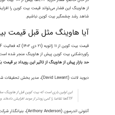
از هاوینگ این فشار می‌تواند قیمت بیت کوین را افز
شاهد رشد چشمگیر بیت کوین نباشیم.
آیا هاوینگ مثل قبل قیمت بی
رکوردشکنی بیت کوین پیش از هاوینگ منجر شده است.
حد بازار پیش از هاوینگ از تاثیر این رویداد بر قیمت ب
دیوید لانت (David Lawant)، مدیر بخش تحقیقات شرکت فلکن ایکس (FalconX) در این رابطه می‌گوید:
این اولین باری است که بیت کوین قبل از هاوینگ سقف
ETFها تقاضا را کمی زودتر از موعد افزایش داده‌اند و احتمالا کمی در سطوح کنونی نوسان خواهیم داشت.
آنتونی اندرسون (Anthony Anderson)، بنیانگذار شرکت پارام لبز (Param Labs) نیز همین باور را دارد. وی می‌گوید: