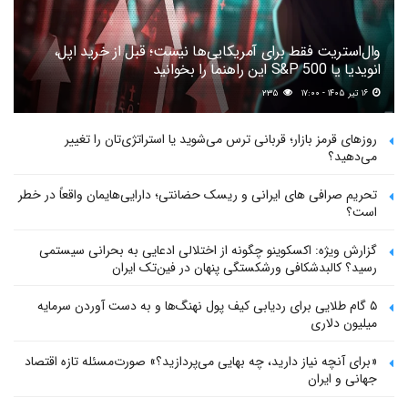
وال‌استریت فقط برای آمریکایی‌ها نیست؛ قبل از خرید اپل،
انویدیا یا S&P 500 این راهنما را بخوانید
۱۶ تیر ۱۴۰۵ - ۱۷:۰۰
۲۳۵
روزهای قرمز بازار؛ قربانی ترس می‌شوید یا استراتژی‌تان را تغییر
می‌دهید؟
تحریم صرافی های ایرانی و ریسک حضانتی؛ دارایی‌هایمان واقعاً در خطر
است؟
گزارش ویژه: اکسکوینو چگونه از اختلالی ادعایی به بحرانی سیستمی
رسید؟ کالبدشکافی ورشکستگی پنهان در فین‌تک ایران
۵ گام طلایی برای ردیابی کیف پول‌ نهنگ‌ها و به دست آوردن سرمایه
میلیون دلاری
«برای آنچه نیاز دارید، چه بهایی می‌پردازید؟» صورت‌مسئله تازه اقتصاد
جهانی و ایران