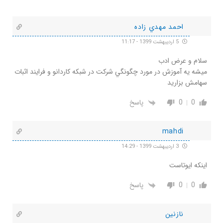
احمد مهدي زاده
5 اردیبهشت 1399 - 11:17
سلام و عرض ادب
ميشه يه آموزش در مورد چگونگي شركت در شبكه كاردانو و فرايند اثبات
سهامش بزاريد
0
0
پاسخ
mahdi
3 اردیبهشت 1399 - 14:29
اینکه ایوتاست
0
0
پاسخ
نازنین