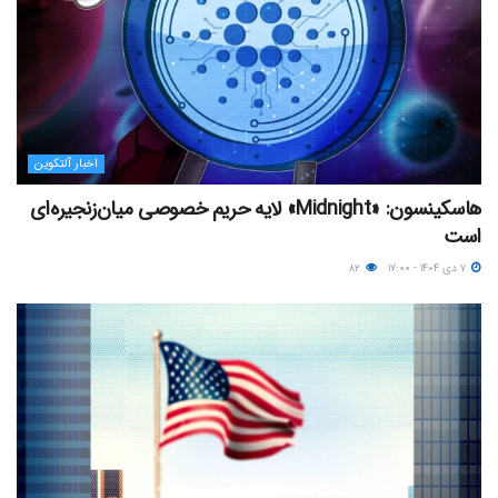
اخبار آلتکوین
هاسکینسون: «Midnight» لایه حریم خصوصی میان‌زنجیره‌ای
است
۷ دی ۱۴۰۴ - ۱۷:۰۰
۸۲