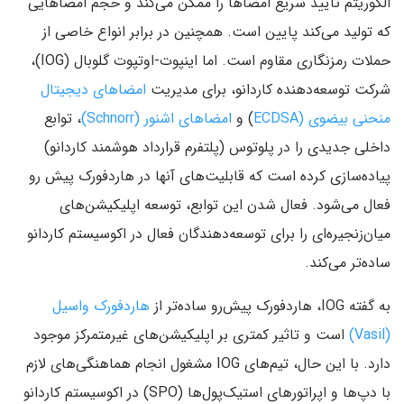
الگوریتم تایید سریع امضاها را ممکن می‌کند و حجم امضاهایی
که تولید می‌کند پایین است. همچنین در برابر انواع خاصی از
حملات رمزنگاری مقاوم است. اما اینپوت-اوتپوت گلوبال (IOG)،
شرکت توسعه‌دهنده کاردانو، برای مدیریت
امضاهای دیجیتال
منحنی بیضوی (ECDSA
) و
امضاهای اشنور (Schnorr)
، توابع
داخلی جدیدی را در پلوتوس (پلتفرم قرارداد هوشمند کاردانو)
پیاده‌سازی کرده است که قابلیت‌های آنها در هاردفورک پیش رو
فعال می‌شود. فعال شدن این توابع، توسعه اپلیکیشن‌های
میان‌زنجیره‌ای را برای توسعه‌دهندگان فعال در اکوسیستم کاردانو
ساده‌تر می‌کند.
به گفته IOG، هاردفورک پیش‌رو ساده‌تر از
هاردفورک واسیل
(Vasil)
است و تاثیر کمتری بر اپلیکیشن‌های غیرمتمرکز موجود
دارد. با این حال، تیم‌های IOG مشغول انجام هماهنگی‌های لازم
با دپ‌ها و اپراتورهای استیک‌پول‌ها (SPO) در اکوسیستم کاردانو