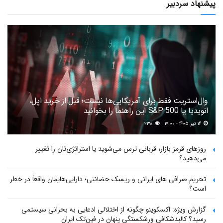
پیشنهاد سردبیر
وال‌استریت فقط برای آمریکایی‌ها نیست؛ قبل از خرید اپل،
انویدیا یا S&P 500 این راهنما را بخوانید
۱۶ تیر ۱۴۰۵ - ۱۷:۰۰
۲۳۸
روزهای قرمز بازار؛ قربانی ترس می‌شوید یا استراتژی‌تان را تغییر
می‌دهید؟
تحریم صرافی های ایرانی و ریسک حضانتی؛ دارایی‌هایمان واقعاً در خطر
است؟
گزارش ویژه: اکسکوینو چگونه از اختلالی ادعایی به بحرانی سیستمی
رسید؟ کالبدشکافی ورشکستگی پنهان در فین‌تک ایران