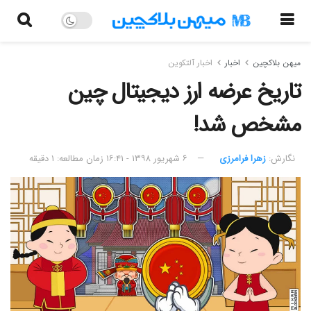
میهن بلاکچین
اخبار
اخبار آلتکوین
تاریخ عرضه ارز دیجیتال چین
مشخص شد!
نگارش:‌
زهرا فرامرزی
۶ شهریور ۱۳۹۸ - ۱۶:۴۱
زمان مطالعه: ۱ دقیقه