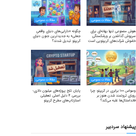
مقالات عمومی
مقالات عمومی
هوش مصنوعی تنها بهانه‌ای برای
چگونه «دارایی‌های دنیای واقعیِ
سرپوش گذاشتن بر ورشکستگی
جعلی» به جدیدترین جنون دنیای
خاموش شرکت‌های کریپتویی است
کریپتو تبدیل شدند؟
مقالات عمومی
مقالات عمومی
وسواس ۱۰۰ برابری در کریپتو: چرا
پایان تلخ پروژه‌های میلیون دلاری؛
رویای ثروتمند شدن هنوز بر
بررسی ۴ دلیل اصلی تعطیلی
فاندامنتال‌ها غلبه می‌کند؟
استارتاپ‌های مطرح کریپتو
پیشنهاد سردبیر