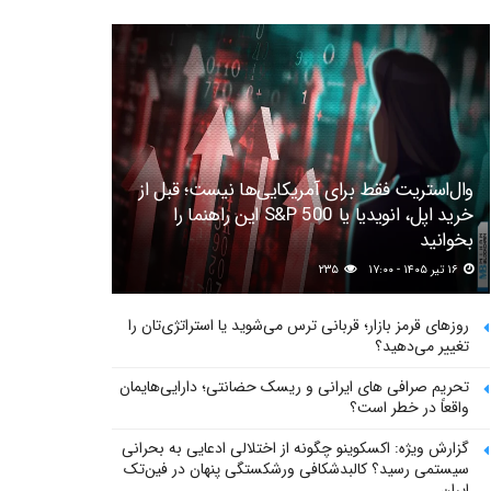
وال‌استریت فقط برای آمریکایی‌ها نیست؛ قبل از
خرید اپل، انویدیا یا S&P 500 این راهنما را
بخوانید
۱۶ تیر ۱۴۰۵ - ۱۷:۰۰
۲۳۵
روزهای قرمز بازار؛ قربانی ترس می‌شوید یا استراتژی‌تان را
تغییر می‌دهید؟
تحریم صرافی های ایرانی و ریسک حضانتی؛ دارایی‌هایمان
واقعاً در خطر است؟
گزارش ویژه: اکسکوینو چگونه از اختلالی ادعایی به بحرانی
سیستمی رسید؟ کالبدشکافی ورشکستگی پنهان در فین‌تک
ایران