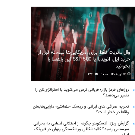
وال‌استریت فقط برای آمریکایی‌ها نیست؛ قبل از
خرید اپل، انویدیا یا S&P 500 این راهنما را
بخوانید
۱۶ تیر ۱۴۰۵ - ۱۷:۰۰
۲۳۴
روزهای قرمز بازار؛ قربانی ترس می‌شوید یا استراتژی‌تان را
تغییر می‌دهید؟
تحریم صرافی های ایرانی و ریسک حضانتی؛ دارایی‌هایمان
واقعاً در خطر است؟
گزارش ویژه: اکسکوینو چگونه از اختلالی ادعایی به بحرانی
سیستمی رسید؟ کالبدشکافی ورشکستگی پنهان در فین‌تک
ایران