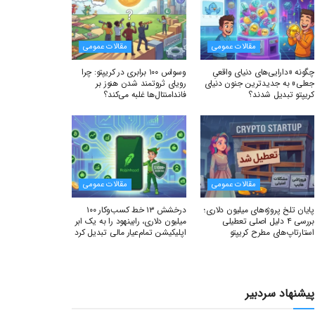
مقالات عمومی
مقالات عمومی
چگونه «دارایی‌های دنیای واقعیِ
وسواس ۱۰۰ برابری در کریپتو: چرا
جعلی» به جدیدترین جنون دنیای
رویای ثروتمند شدن هنوز بر
کریپتو تبدیل شدند؟
فاندامنتال‌ها غلبه می‌کند؟
مقالات عمومی
مقالات عمومی
پایان تلخ پروژه‌های میلیون دلاری؛
درخشش ۱۳ خط کسب‌وکار ۱۰۰
بررسی ۴ دلیل اصلی تعطیلی
میلیون دلاری، رابینهود را به یک ابر
استارتاپ‌های مطرح کریپتو
اپلیکیشن تمام‌عیار مالی تبدیل کرد
پیشنهاد سردبیر