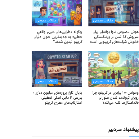
مقالات عمومی
مقالات عمومی
هوش مصنوعی تنها بهانه‌ای برای
چگونه «دارایی‌های دنیای واقعیِ
سرپوش گذاشتن بر ورشکستگی
جعلی» به جدیدترین جنون دنیای
خاموش شرکت‌های کریپتویی است
کریپتو تبدیل شدند؟
مقالات عمومی
مقالات عمومی
وسواس ۱۰۰ برابری در کریپتو: چرا
پایان تلخ پروژه‌های میلیون دلاری؛
رویای ثروتمند شدن هنوز بر
بررسی ۴ دلیل اصلی تعطیلی
فاندامنتال‌ها غلبه می‌کند؟
استارتاپ‌های مطرح کریپتو
پیشنهاد سردبیر