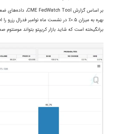
بهره به میزان ۰.۵٪ در نشست ماه نوامبر فدر
برانگیخته است که شاید بازار کریپتو بتواند مومنتوم صعودی “Uptober” را در سال جاری