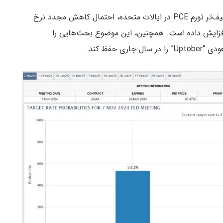
بر اساس گزارش CME FedWatch Tool، داده‌های ضعیف‌تر تورم PCE در ایالات متحده، احتمال کاهش مجدد نرخ
ال رزرو را افزایش داده است. همچنین، این موضوع بحث‌هایی را
 حفظ کند.