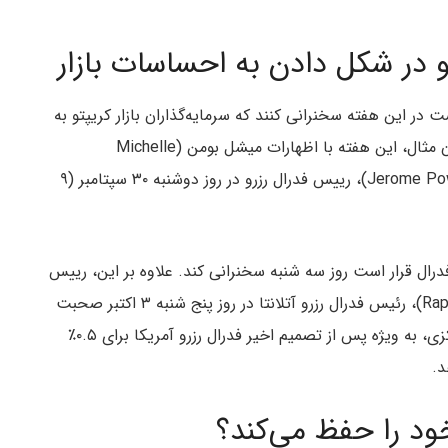
و در شکل دادن به احساسات بازار
ت در این هفته سخنرانی کنند که سرمایه‌گذاران بازار کریپتو به
دقت گفته‌های آن‌ها را زیر نظر خواهند داشت. به عنوان مثال، این هفته با اظهارات میشل بومن (Michelle
Bowman)، یکی از حکام فدرال رزرو و جروم پاول (Jerome Powell)، رییس فدرال رزرو در روز دوشنبه ۳۰ سپتامبر (۹
L)، یکی از حکام بانک فدرال قرار است روز سه شنبه سخنرانی کند. علاوه بر این، رییس
فدرال رزرو مینیاپولیس و رافائل بوستیک (Raphael Bostic)، رئیس فدرال رزرو آتلانتا در روز پنج شنبه ۳ اکتبر صحبت
خواهند کرد. قابل ذکر است، اظهارات مقامات بانک مرکزی، به ویژه پس از تصمیم اخیر فدرال رزرو آمریکا برای ۰.۵٪
د.
خود را حفظ می‌کند؟