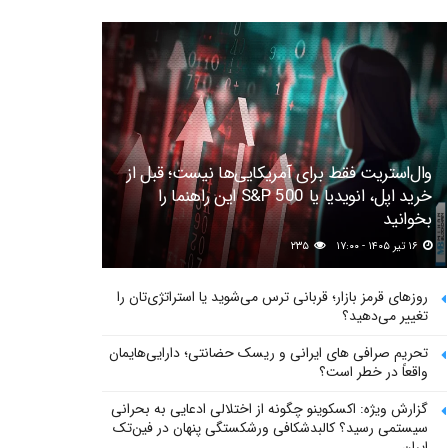
وال‌استریت فقط برای آمریکایی‌ها نیست؛ قبل از
خرید اپل، انویدیا یا S&P 500 این راهنما را
بخوانید
۱۶ تیر ۱۴۰۵ - ۱۷:۰۰
۲۳۵
روزهای قرمز بازار؛ قربانی ترس می‌شوید یا استراتژی‌تان را
تغییر می‌دهید؟
تحریم صرافی های ایرانی و ریسک حضانتی؛ دارایی‌هایمان
واقعاً در خطر است؟
گزارش ویژه: اکسکوینو چگونه از اختلالی ادعایی به بحرانی
سیستمی رسید؟ کالبدشکافی ورشکستگی پنهان در فین‌تک
ایران