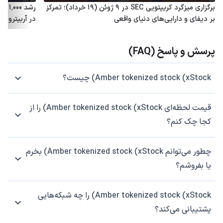
برگزاری میزگرد کریپتویی SEC در ۹ ژوئن (۱۹ خرداد)؛ تمرکز
رشد 
بر دیفای و دارایی‌های دنیای واقعی
در آربیتروم؛ توکن ARB هم
پرسش و پاسخ (FAQ)
Amber tokenized stock (xStock) چیست؟
قیمت لحظه‌ای Amber tokenized stock (xStock) را از
کجا چک کنم؟
چطور می‌توانم Amber tokenized stock (xStock) بخرم
یا بفروشم؟
Amber tokenized stock (xStock) را چه شبکه‌هایی
پشتیبانی می‌کند؟