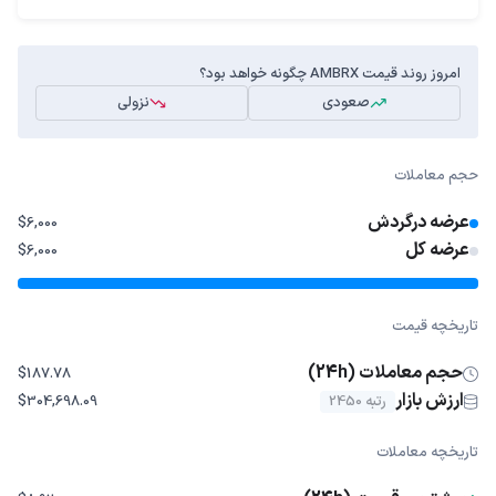
امروز روند قیمت AMBRX چگونه خواهد بود؟
صعودی
نزولی
حجم معاملات
عرضه درگردش
$6,000
عرضه کل
$6,000
تاریخچه قیمت
حجم معاملات (24h)
$187.78
ارزش بازار
رتبه 2450
$304,698.09
تاریخچه معاملات