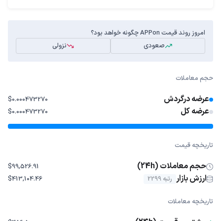
امروز روند قیمت APPon چگونه خواهد بود؟
صعودی
نزولی
حجم معاملات
عرضه درگردش
$0.000473270
عرضه کل
$0.000473270
تاریخچه قیمت
حجم معاملات (24h)
$99,526.91
ارزش بازار
رتبه 2299
$413,104.46
تاریخچه معاملات