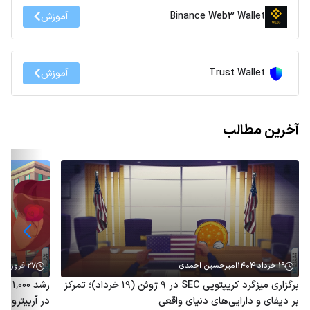
Binance Web3 Wallet
آموزش
Trust Wallet
آموزش
آخرین مطالب
19 خرداد 1404
امیرحسین احمدی
27 فروردین 1404
برگزاری میزگرد کریپتویی SEC در ۹ ژوئن (۱۹ خرداد)؛ تمرکز
رشد 
بر دیفای و دارایی‌های دنیای واقعی
در آربیتروم؛ توکن ARB هم