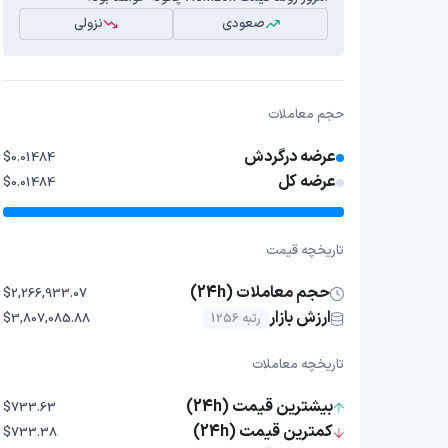
صعودی
نزولی
حجم معاملات
عرضه درگردش
$0.01484
عرضه کل
$0.01484
تاریخچه قیمت
حجم معاملات (24h)
$2,266,933.07
ارزش بازار
رتبه 1256
$3,807,085.88
تاریخچه معاملات
بیشترین قیمت (24h)
$733.63
کمترین قیمت (24h)
$733.38