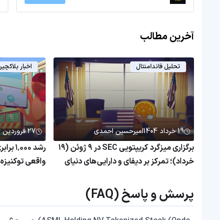
آخرین مطالب
تحلیل فاندامنتال
اخبار بلاکچی
19 خرداد 1404
امیرحسین احمدی
27 فروردین 1404
برگزاری میزگرد کریپتویی SEC در ۹ ژوئن (۱۹
رشد ۰۰۰
خرداد)؛ تمرکز بر دیفای و دارایی‌های دنیای
واقعی
همچنان بی‌رم
پرسش و پاسخ (FAQ)