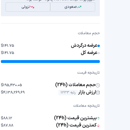
صعودی
نزولی
حجم معاملات
عرضه درگردش
$141.75
عرضه کل
$141.75
تاریخچه قیمت
حجم معاملات (24h)
$195,430.05
ارزش بازار
رتبه 1233
$4,138,269.69
تاریخچه معاملات
بیشترین قیمت (24h)
$88.12
کمترین قیمت (24h)
$87.88