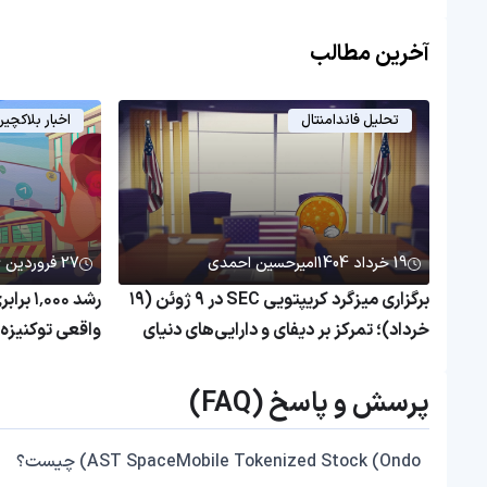
آخرین مطالب
تحلیل فاندامنتال
اخبار بلاکچی
19 خرداد 1404
امیرحسین احمدی
27 فروردین 1404
برگزاری میزگرد کریپتویی SEC در ۹ ژوئن (۱۹
رشد ۰۰۰
خرداد)؛ تمرکز بر دیفای و دارایی‌های دنیای
واقعی
همچنان بی‌رم
پرسش و پاسخ (FAQ)
AST SpaceMobile Tokenized Stock (Ondo) چیست؟