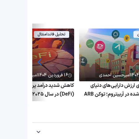
ن
تحلیل فاندامنتال
امیرحسین احمدی
16 فروردین 1404
امیرحسین احمدی
۱٬ برابری ارزش دارایی‌های دنیای
کاهش شدید درآمد پروتکل‌های دیفای
واقعی توکنیزه‌شده در آربیتروم؛ توکن ARB
(DeFi) در سال ۲۰۲۵؛ بحران پلتفرم
ق
غیرمتمرکز ادامه دارد