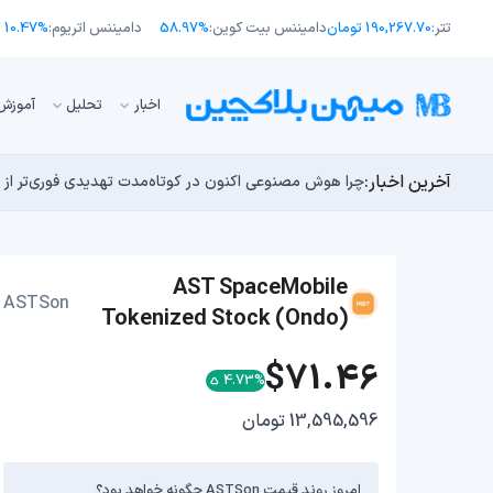
تتر:
190,267.70 تومان
دامیننس بیت کوین:
58.97%
دامیننس اتریوم:
10.47%
اﺧﺒﺎر
تحلیل
آموزش
آخرین اخبار:
توسعه‌دهندگان بیت‌کوین ۸۵ باگ بحرانی را در یک وضعیت «فوق‌العاده بد» شناسایی کردند
مایکل ترپین: متاسفم، بیت‌کوین به سمت ۴۳,۵۰۰ دلار در حال سقوط است
اوج‌گیری طلا با تقاضای چین؛ چرا قیمت بیت کوین در ۶۴ هزار دلار درجا می‌زند؟
بدترین نمودار برای گاوهای بیت کوین؛ آیا دوران رالی‌های
چرا هوش مصنوعی اکنون در کوتاه‌مدت تهدیدی فوری‌تر از 
AST SpaceMobile
ASTSon
Tokenized Stock (Ondo)
$71.46
4.73%
13,595,596 تومان
امروز روند قیمت ASTSon چگونه خواهد بود؟