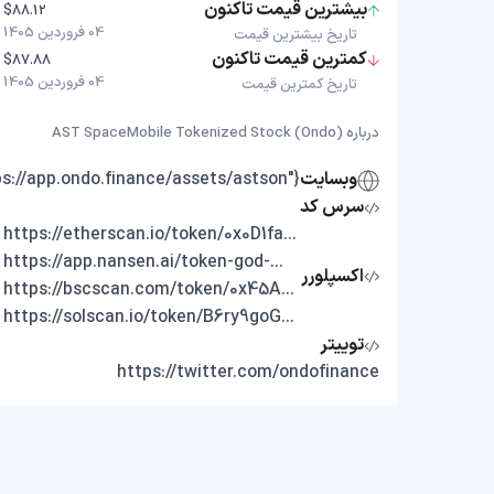
بیشترین قیمت تاکنون
$88.12
04 فروردین 1405
تاریخ بیشترین قیمت
کمترین قیمت تاکنون
$87.88
04 فروردین 1405
تاریخ کمترین قیمت
درباره AST SpaceMobile Tokenized Stock (Ondo)
وبسایت
{"https://app.ondo.finance/assets/astson"}
سرس کد
https://etherscan.io/token/0x0D1fa4E1E3719945899Ef7b02840627Df46aF44A
https://app.nansen.ai/token-god-mode?chain=ethereum&tab=transactions&tokenAddress=0x0D1fa4E1E3719945899Ef7b02840627Df46aF44A
اکسپلورر
https://bscscan.com/token/0x45Abf29515bc23F8c0Ed2a06584444cE473A75FB
https://solscan.io/token/B6ry9goGNvVbhq7gWHzs3p6emJ1gLaMhu4By9TTondo
توییتر
https://twitter.com/ondofinance