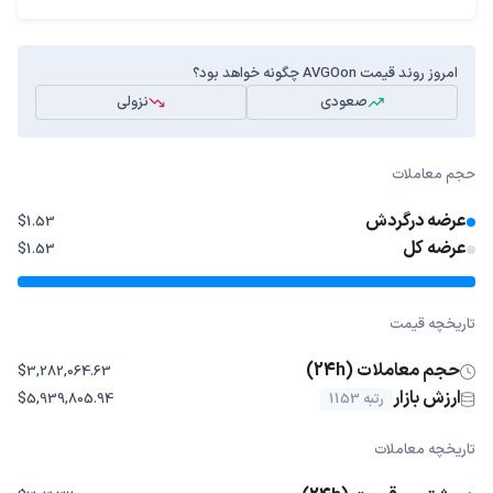
امروز روند قیمت AVGOon چگونه خواهد بود؟
صعودی
نزولی
حجم معاملات
عرضه درگردش
$1.53
عرضه کل
$1.53
تاریخچه قیمت
حجم معاملات (24h)
$3,282,064.63
ارزش بازار
رتبه 1153
$5,939,805.94
تاریخچه معاملات