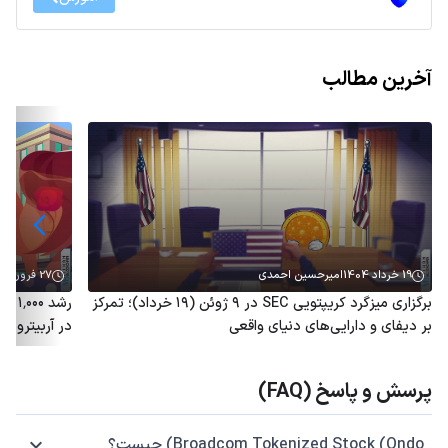
آخرین مطالب
19 خرداد 1404
امیرحسین احمدی
27 فروردین 1404
برگزاری میزگرد کریپتویی SEC در ۹ ژوئن (۱۹ خرداد)؛ تمرکز
رشد 
بر دیفای و دارایی‌های دنیای واقعی
در آربیتروم؛ توکن ARB هم
پرسش و پاسخ (FAQ)
Broadcom Tokenized Stock (Ondo) چیست؟