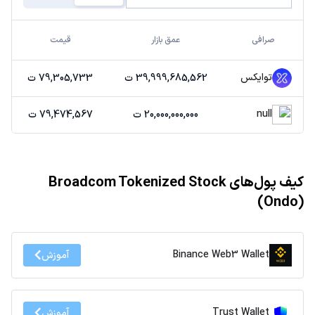
صرافی
عمق بازار
قیمت
توایکس
39,999,685,562 ت
79,305,733 ت
null
20,000,000,000 ت
79,474,567 ت
کیف پول‌های Broadcom Tokenized Stock
(Ondo)
Binance Web3 Wallet
آموزش
Trust Wallet
آموزش