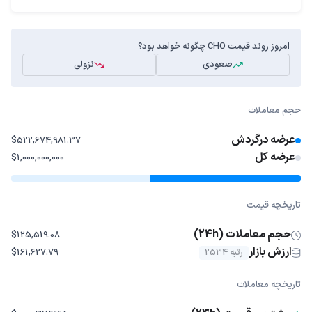
امروز روند قیمت CHO چگونه خواهد بود؟
صعودی
نزولی
حجم معاملات
عرضه درگردش
$522,674,981.37
عرضه کل
$1,000,000,000
تاریخچه قیمت
حجم معاملات (24h)
$125,519.08
ارزش بازار
رتبه 2534
$161,627.79
تاریخچه معاملات