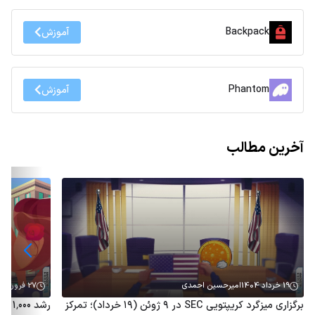
Backpack
آموزش
Phantom
آموزش
آخرین مطالب
19 خرداد 1404
امیرحسین احمدی
27 فروردین 1404
برگزاری میزگرد کریپتویی SEC در ۹ ژوئن (۱۹ خرداد)؛ تمرکز
رشد 