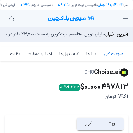
تتر:
190,041.32 تومان
دامیننس بیت کوین:
59.01%
دامیننس اتریوم:
10.46%
ارزش کل بازا
آخرین اخبار:
انتقال ۶۶ میلیون دلاری بیت کوین توسط مایکرواستراتژی؛ آیا فشار فروش جدیدی در راه است؟
توسعه‌دهندگان بیت‌کوین ۸۵ باگ بحرانی را در یک وضعیت «فوق‌العاده بد» شناسایی کردند
مایکل ترپین: متاسفم، بیت‌کوین به سمت ۴۳,۵۰۰ دلار در حال سقوط است
اوج‌گیری طلا با تقاضای چین؛ چرا قیمت بیت کوین در ۶۴ هزار دلار درجا می‌زند؟
بدترین نمودار برای گاوهای بیت کوین؛ آیا دوران رالی‌های نجو
اطلاعات کلی
بازارها
کیف پول‌ها
اخبار و مقالات
نظرات
Choise.ai
CHO
$0.000497813
59.43%
94.61 تومان