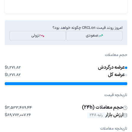
امروز روند قیمت CRCLon چگونه خواهد بود؟
صعودی
نزولی
حجم معاملات
عرضه درگردش
$1,271.82
عرضه کل
$1,271.82
تاریخچه قیمت
حجم معاملات (24h)
$3,533,489.44
ارزش بازار
رتبه 248
$89,772,007.26
تاریخچه معاملات