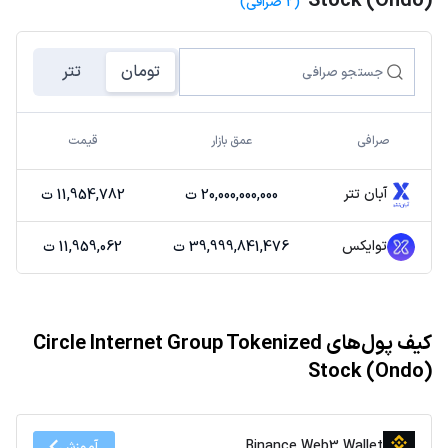
Stock (Ondo)
(2 صرافی)
تومان
تتر
صرافی
عمق بازار
قیمت
آبان تتر
20,000,000,000 ت
11,954,782 ت
توایکس
39,999,841,476 ت
11,959,062 ت
کیف پول‌های Circle Internet Group Tokenized
Stock (Ondo)
Binance Web3 Wallet
آموزش