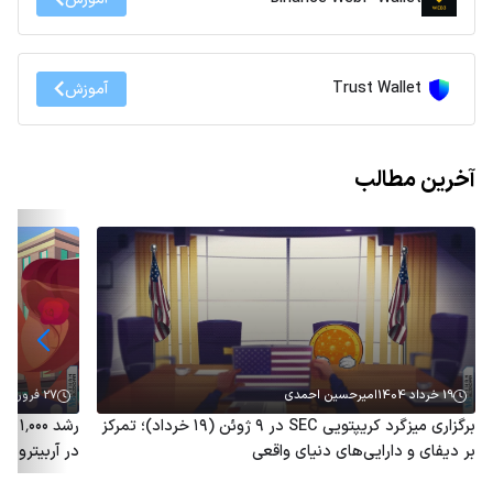
Trust Wallet
آموزش
آخرین مطالب
19 خرداد 1404
امیرحسین احمدی
27 فروردین 1404
برگزاری میزگرد کریپتویی SEC در ۹ ژوئن (۱۹ خرداد)؛ تمرکز
رشد 
بر دیفای و دارایی‌های دنیای واقعی
در آربیتروم؛ توکن ARB هم