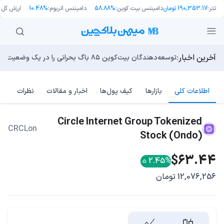
تتر:
190,353.17 تومان
دامیننس بیت کوین:
58.88%
دامیننس اتریوم:
10.48%
ارزش کل با
آخرین اخبار:
انتقال ۶۶ میلیون دلاری بیت کوین توسط مایکرواستراتژی؛ آیا فشار فروش جدیدی در راه است؟
توسعه‌دهندگان بیت‌کوین ۸۵ باگ بحرانی را در یک وضعیت «فوق‌العاده بد» شناسایی کردند
اوج‌گیری طلا با تقاضای چین؛ چرا قیمت بیت کوین در ۶۴ هزار دلار درجا می‌زند؟
یک نقشه راه کوانتومی، بیت‌کوین را بسیار بالاتر خواهد برد
13 مرداد 1405
بدترین نمودار برای گاوهای بیت کوین؛ آیا دوران رالی‌های نجو
اطلاعات کلی
بازارها
کیف پول‌ها
اخبار و مقالات
نظرات
Circle Internet Group Tokenized
CRCLon
Stock (Ondo)
$63.44
2.45%
12,076,256 تومان