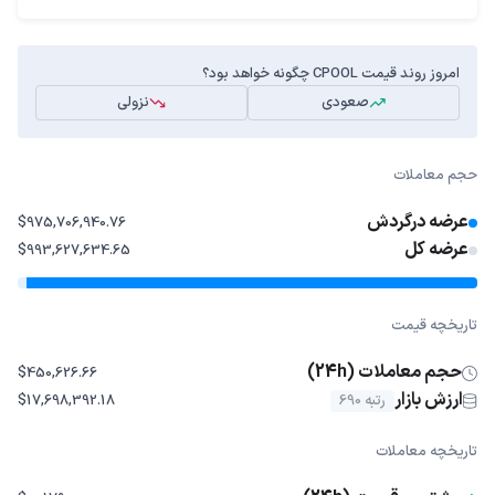
امروز روند قیمت CPOOL چگونه خواهد بود؟
صعودی
نزولی
حجم معاملات
عرضه درگردش
$975,706,940.76
عرضه کل
$993,627,634.65
تاریخچه قیمت
حجم معاملات (24h)
$450,626.66
ارزش بازار
رتبه 690
$17,698,392.18
تاریخچه معاملات