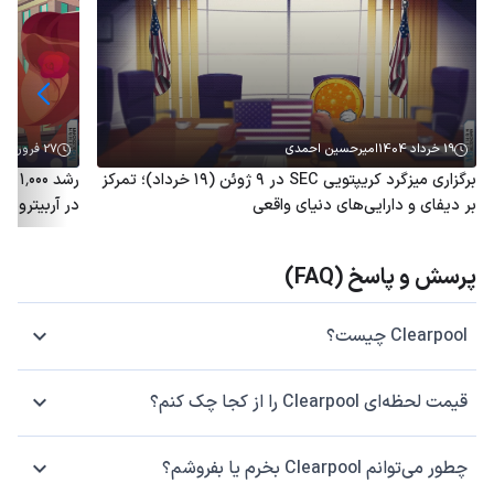
19 خرداد 1404
امیرحسین احمدی
27 فروردین 1404
برگزاری میزگرد کریپتویی SEC در ۹ ژوئن (۱۹ خرداد)؛ تمرکز
رشد 
بر دیفای و دارایی‌های دنیای واقعی
در آربیتروم؛ توکن ARB هم
پرسش و پاسخ (FAQ)
Clearpool چیست؟
قیمت لحظه‌ای Clearpool را از کجا چک کنم؟
چطور می‌توانم Clearpool بخرم یا بفروشم؟