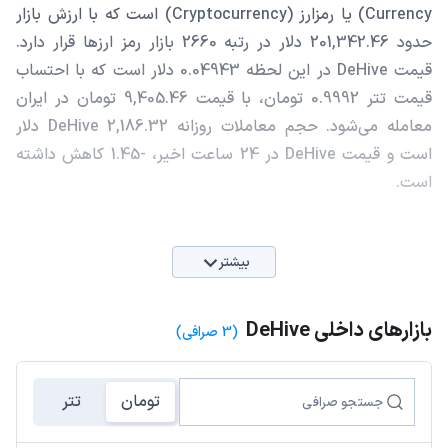
Currency) یا رمزارز (Cryptocurrency) است که با ارزش بازار
حدود 201,342.46 دلار در رتبه 2660 بازار رمز ارزها قرار دارد.
قیمت DeHive در این لحظه 0.04943 دلار است که با احتساب
قیمت تتر 0.9992 تومان، با قیمت 9,405.46 تومان در ایران
معامله می‌شود. حجم معاملات روزانه DeHive 2,186.32 دلار
است و قیمت DeHive در 24 ساعت اخیر، -1.45 کاهش داشته
است.
بیشتر
بازارهای داخلی DeHive
(3 صرافی)
تومان
تتر