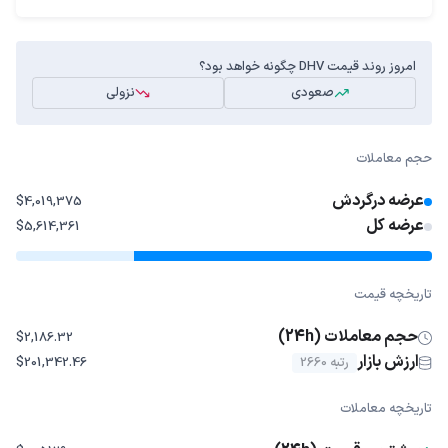
امروز روند قیمت DHV چگونه خواهد بود؟
صعودی
نزولی
حجم معاملات
عرضه درگردش
$4,019,375
عرضه کل
$5,614,361
تاریخچه قیمت
حجم معاملات (24h)
$2,186.32
ارزش بازار
رتبه 2660
$201,342.46
تاریخچه معاملات