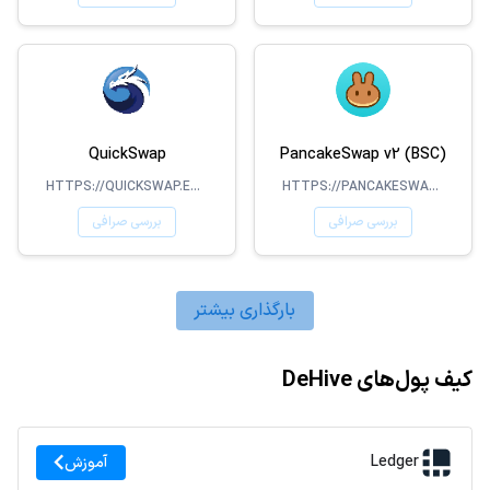
QuickSwap
PancakeSwap v2 (BSC)
HTTPS://QUICKSWAP.EXCHANGE/
HTTPS://PANCAKESWAP.FINANCE/
بررسی صرافی
بررسی صرافی
بارگذاری بیشتر
کیف پول‌های DeHive
Ledger
آموزش