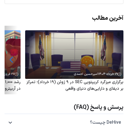
آخرین مطالب
19 خرداد 1404
امیرحسین احمدی
27 فروردین 1404
برگزاری میزگرد کریپتویی SEC در ۹ ژوئن (۱۹ خرداد)؛ تمرکز
رشد 
بر دیفای و دارایی‌های دنیای واقعی
در آربیتروم؛ توکن ARB هم
پرسش و پاسخ (FAQ)
DeHive چیست؟