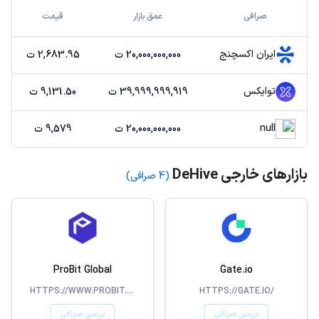
صرافی
عمق بازار
قیمت
ایران اکسچنج
20,000,000,000 ت
2,683.95 ت
توایکس
39,999,999,919 ت
9,131.50 ت
null
20,000,000,000 ت
9,579 ت
بازارهای خارجی DeHive
(4 صرافی)
ProBit Global
Gate.io
HTTPS://WWW.PROBIT.COM/EN-US/
HTTPS://GATE.IO/
بررسی صرافی
بررسی صرافی