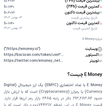
بیشترین قیمت (24h)
$0.3072
کمترین قیمت (24h)
$0.1840
بیشترین قیمت تاکنون
$0.3072
04 بهمن 1403
تاریخ بیشترین قیمت
کمترین قیمت تاکنون
$0.1840
04 بهمن 1403
تاریخ کمترین قیمت
درباره E Money
وبسایت
{"https://emoney.io/"}
اکسپلورر
...https://bscscan.com/token/0xe3
توییتر
...https://twitter.com/emoney_net
E Money چیست؟
E Money با نماد اختصاری (EMYC) یک ارز دیجیتال (Digital
Currency) یا رمزارز (Cryptocurrency) است که با ارزش بازار
حدود 193,283.86 دلار در رتبه 2685 بازار رمز ارزها قرار دارد.
قیمت E Money در این لحظه 0.000744317 دلار است که با