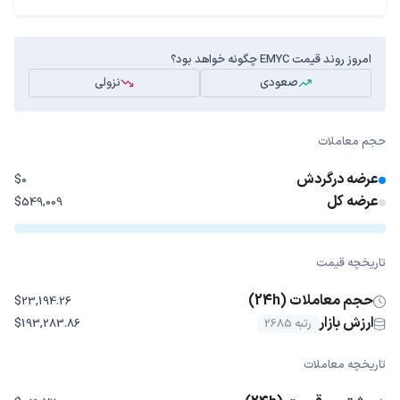
امروز روند قیمت EMYC چگونه خواهد بود؟
صعودی
نزولی
حجم معاملات
عرضه درگردش
$0
عرضه کل
$549,009
تاریخچه قیمت
حجم معاملات (24h)
$23,194.26
ارزش بازار
رتبه 2685
$193,283.86
تاریخچه معاملات