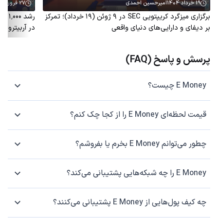
19 خرداد 1404
امیرحسین احمدی
27 فروردین 1404
برگزاری میزگرد کریپتویی SEC در ۹ ژوئن (۱۹ خرداد)؛ تمرکز
رشد 
بر دیفای و دارایی‌های دنیای واقعی
در آربیتروم؛ توکن ARB هم
پرسش و پاسخ (FAQ)
E Money چیست؟
قیمت لحظه‌ای E Money را از کجا چک کنم؟
چطور می‌توانم E Money بخرم یا بفروشم؟
E Money را چه شبکه‌هایی پشتیبانی می‌کند؟
چه کیف پول‌هایی از E Money پشتیبانی می‌کنند؟