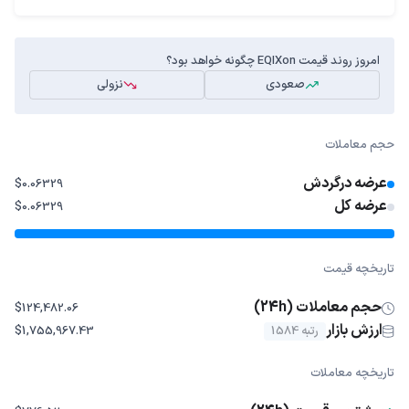
امروز روند قیمت EQIXon چگونه خواهد بود؟
صعودی
نزولی
حجم معاملات
عرضه درگردش
$0.06329
عرضه کل
$0.06329
تاریخچه قیمت
حجم معاملات (24h)
$124,482.06
ارزش بازار
رتبه 1584
$1,755,967.43
تاریخچه معاملات