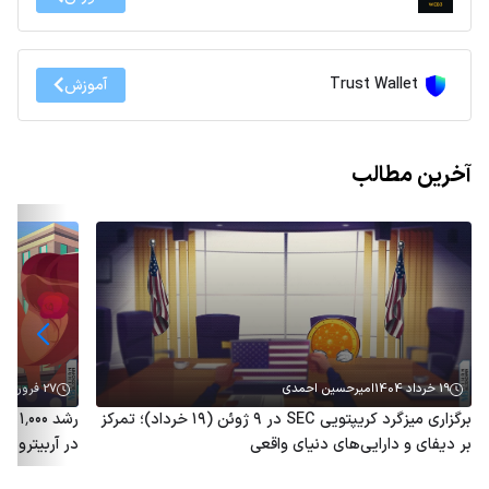
Trust Wallet
آموزش
آخرین مطالب
19 خرداد 1404
امیرحسین احمدی
27 فروردین 1404
برگزاری میزگرد کریپتویی SEC در ۹ ژوئن (۱۹ خرداد)؛ تمرکز
رشد 
بر دیفای و دارایی‌های دنیای واقعی
در آربیتروم؛ توکن ARB هم