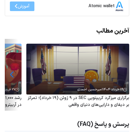
Atomic wallet
آموزش
آخرین مطالب
19 خرداد 1404
امیرحسین احمدی
27 فروردین 1404
برگزاری میزگرد کریپتویی SEC در ۹ ژوئن (۱۹ خرداد)؛ تمرکز
رشد 
بر دیفای و دارایی‌های دنیای واقعی
در آربیتروم؛ توکن ARB هم
پرسش و پاسخ (FAQ)