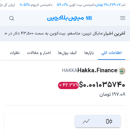
تتر:
190,279.07 تومان
دامیننس بیت کوین:
59.01%
دامیننس اتریوم:
10.51%
ارزش کل بازا
آخرین اخبار:
انتقال ۶۶ میلیون دلاری بیت کوین توسط مایکرواستراتژی؛ آیا فشار فروش جدیدی در راه است؟
توسعه‌دهندگان بیت‌کوین ۸۵ باگ بحرانی را در یک وضعیت «فوق‌العاده بد» شناسایی کردند
مایکل ترپین: متاسفم، بیت‌کوین به سمت ۴۳,۵۰۰ دلار در حال سقوط است
اوج‌گیری طلا با تقاضای چین؛ چرا قیمت بیت کوین در ۶۴ هزار دلار درجا می‌زند؟
بدترین نمودار برای گاوهای بیت کوین؛ آیا دوران رالی‌های نجو
اطلاعات کلی
بازارها
کیف پول‌ها
اخبار و مقالات
نظرات
Hakka.Finance
HAKKA
$0.001035740
42.37%
197.08 تومان