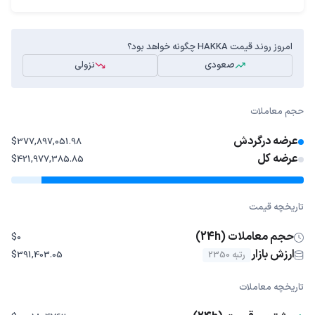
امروز روند قیمت HAKKA چگونه خواهد بود؟
صعودی
نزولی
حجم معاملات
عرضه درگردش
$377,897,051.98
عرضه کل
$421,977,385.85
تاریخچه قیمت
حجم معاملات (24h)
$0
ارزش بازار
رتبه 2350
$391,403.05
تاریخچه معاملات