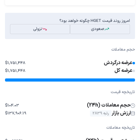
امروز روند قیمت HGET چگونه خواهد بود؟
صعودی
نزولی
حجم معاملات
عرضه درگردش
$1,751,448
عرضه کل
$1,751,448
تاریخچه قیمت
حجم معاملات (24h)
$104.03
ارزش بازار
رتبه 2839
$137,906.19
تاریخچه معاملات