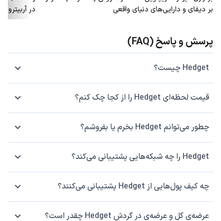
بر دیفای و دارایی‌های دنیای واقعی
در آربیتروم؛ توکن ARB هم
پرسش و پاسخ (FAQ)
Hedget چیست؟
قیمت لحظه‌ای Hedget را از کجا چک کنم؟
چطور می‌توانم Hedget بخرم یا بفروشم؟
Hedget را چه شبکه‌هایی پشتیبانی می‌کند؟
چه کیف پول‌هایی از Hedget پشتیبانی می‌کنند؟
عرضه‌ی کل و عرضه‌ی در گردش Hedget چقدر است؟