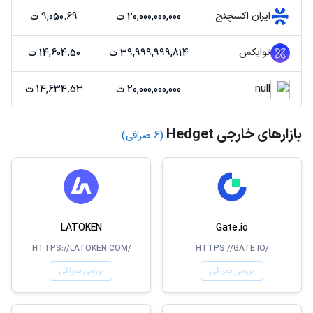
ایران اکسچنج
20,000,000,000 ت
9,050.69 ت
توایکس
39,999,999,814 ت
14,604.50 ت
null
20,000,000,000 ت
14,634.53 ت
بازارهای خارجی Hedget
(6 صرافی)
LATOKEN
Gate.io
HTTPS://LATOKEN.COM/
HTTPS://GATE.IO/
بررسی صرافی
بررسی صرافی