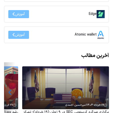
Edge
آموزش
Atomic wallet
آموزش
آخرین مطالب
19 خرداد 1404
امیرحسین احمدی
27 فروردین 1404
برگزاری میزگرد کریپتویی SEC در ۹ ژوئن (۱۹ خرداد)؛ تمرکز
رشد 