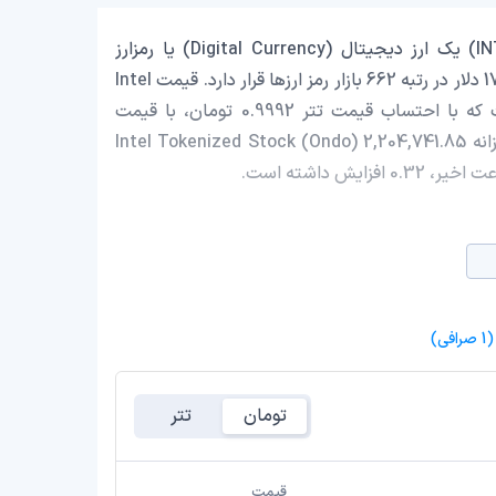
Intel Tokenized Stock (Ondo) با نماد اختصاری (INTCon) یک ارز دیجیتال (Digital Currency) یا رمزارز
(Cryptocurrency) است که با ارزش بازار حدود 17,917,908.30 دلار در رتبه 662 بازار رمز ارزها قرار دارد. قیمت Intel
Tokenized Stock (Ondo) در این لحظه 100.88 دلار است که با احتساب قیمت تتر 0.9992 تومان، با قیمت
19,191,840 تومان در ایران معامله می‌شود. حجم معاملات روزانه Intel Tokenized Stock (Ondo) 2,204,741.85
(1 صرافی)
تومان
تتر
قیمت