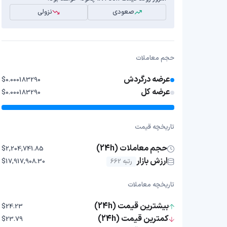
صعودی
نزولی
حجم معاملات
عرضه درگردش
$0.000183290
عرضه کل
$0.000183290
تاریخچه قیمت
حجم معاملات (24h)
$2,204,741.85
ارزش بازار
رتبه 662
$17,917,908.30
تاریخچه معاملات
بیشترین قیمت (24h)
$24.23
کمترین قیمت (24h)
$23.79