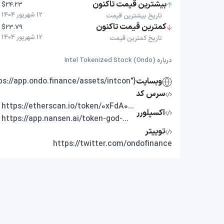
بیشترین قیمت تاکنون
$24.23
12 شهریور 1404
تاریخ بیشترین قیمت
کمترین قیمت تاکنون
$23.79
12 شهریور 1404
تاریخ کمترین قیمت
درباره Intel Tokenized Stock (Ondo)
وبسایت
{"https://app.ondo.finance/assets/intcon"}
سرس کد
https://etherscan.io/token/0xFdA09936DbD717368De0835bA441d9E62069d36f
اکسپلورر
https://app.nansen.ai/token-god-mode?chain=ethereum&tab=transactions&tokenAddress=0xFdA09936DbD717368De0835bA441d9E62069d36f
توییتر
https://twitter.com/ondofinance