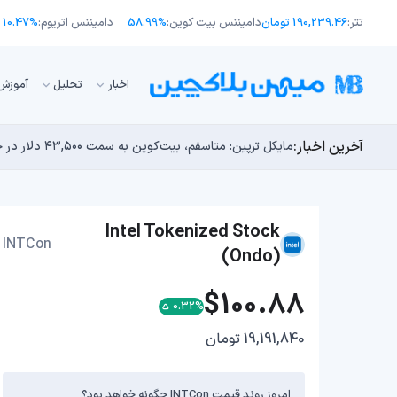
تتر:
190,239.46 تومان
دامیننس بیت کوین:
58.99%
دامیننس اتریوم:
10.47%
اﺧﺒﺎر
تحلیل
آموزش
آخرین اخبار:
انتقال ۶۶ میلیون دلاری بیت کوین توسط مایکرواستراتژی؛ آیا فشار فروش جدیدی در راه است؟
توسعه‌دهندگان بیت‌کوین ۸۵ باگ بحرانی را در یک وضعیت «فوق‌العاده بد» شناسایی کردند
مایکل ترپین: متاسفم، بیت‌کوین به سمت ۴۳,۵۰۰ دلار در حال سقوط است
اوج‌گیری طلا با تقاضای چین؛ چرا قیمت بیت کوین در ۶۴ هزار دلار درجا می‌زند؟
بدترین نمودار برای گاوهای بیت کوین؛ آیا دوران رالی‌های
Intel Tokenized Stock
INTCon
(Ondo)
$100.88
0.32%
19,191,840 تومان
امروز روند قیمت INTCon چگونه خواهد بود؟