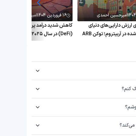
امیرحسین احمدی
16 فروردین 1404
امیرحسین احمدی
۱٬ برابری ارزش دارایی‌های دنیای
کاهش شدید درآمد پروتکل‌های دیفای
واقعی توکنیزه‌شده در آربیتروم؛ توکن ARB
(DeFi) در سال ۲۰۲۵؛ بحران پلتفرم
ق
غیرمتمرکز ادامه دارد