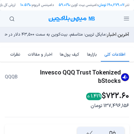
تتر:
190,279.07 تومان
دامیننس بیت کوین:
59.01%
دامیننس اتریوم:
10.51%
ارزش کل بازا
آخرین اخبار:
انتقال ۶۶ میلیون دلاری بیت کوین توسط مایکرواستراتژی؛ آیا فشار فروش جدیدی در راه است؟
توسعه‌دهندگان بیت‌کوین ۸۵ باگ بحرانی را در یک وضعیت «فوق‌العاده بد» شناسایی کردند
مایکل ترپین: متاسفم، بیت‌کوین به سمت ۴۳,۵۰۰ دلار در حال سقوط است
اوج‌گیری طلا با تقاضای چین؛ چرا قیمت بیت کوین در ۶۴ هزار دلار درجا می‌زند؟
بدترین نمودار برای گاوهای بیت کوین؛ آیا دوران رالی‌های نجو
اطلاعات کلی
بازارها
کیف پول‌ها
اخبار و مقالات
نظرات
Invesco QQQ Trust Tokenized
QQQB
bStocks
$722.60
1.41%
137,496,156 تومان