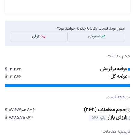
امروز روند قیمت QQQB چگونه خواهد بود؟
صعودی
نزولی
حجم معاملات
عرضه درگردش
$1,312.66
عرضه کل
$1,312.66
تاریخچه قیمت
حجم معاملات (24h)
$187,672,037.56
ارزش بازار
رتبه 546
$17,285,750.43
تاریخچه معاملات