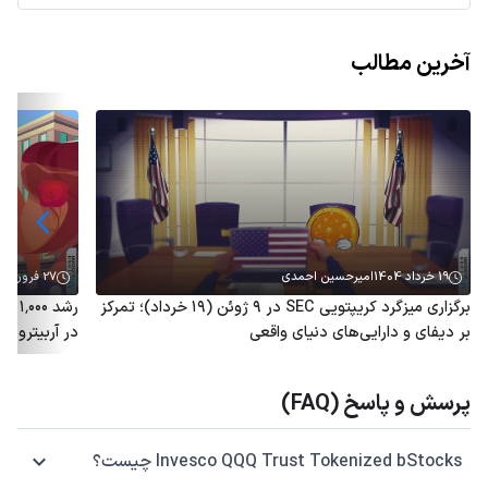
آخرین مطالب
19 خرداد 1404
امیرحسین احمدی
27 فروردین 1404
برگزاری میزگرد کریپتویی SEC در ۹ ژوئن (۱۹ خرداد)؛ تمرکز
رشد 
بر دیفای و دارایی‌های دنیای واقعی
در آربیتروم؛ توکن ARB هم
پرسش و پاسخ (FAQ)
Invesco QQQ Trust Tokenized bStocks چیست؟