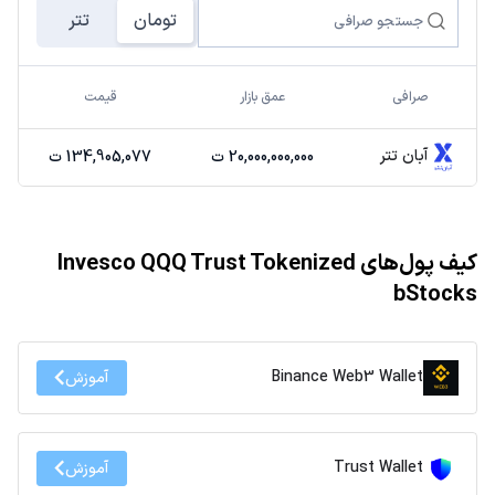
تومان
تتر
صرافی
عمق بازار
قیمت
آبان تتر
20,000,000,000 ت
134,905,077 ت
کیف پول‌های Invesco QQQ Trust Tokenized
bStocks
Binance Web3 Wallet
آموزش
Trust Wallet
آموزش