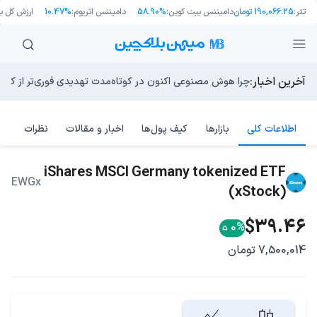
تتر:
190,066.25 تومان
دامیننس بیت کوین:
58.90%
دامیننس اتریوم:
10.47%
ارزش کل باز
آخرین اخبار:
توسعه‌دهندگان بیت‌کوین ۸۵ باگ بحرانی را در یک وضعیت «فوق‌العاده بد» شناسایی کردند
مایکل ترپین: متاسفم، بیت‌کوین به سمت ۴۳,۵۰۰ دلار در حال سقوط است
اوج‌گیری طلا با تقاضای چین؛ چرا قیمت بیت کوین در ۶۴ هزار دلار درجا می‌زند؟
بدترین نمودار برای گاوهای بیت کوین؛ آیا دوران رالی‌های نجو
چرا هوش مصنوعی اکنون در کوتاه‌مدت تهدیدی فوری‌تر از کامپ
اطلاعات کلی
بازارها
کیف پول‌ها
اخبار و مقالات
نظرات
iShares MSCI Germany tokenized ETF
EWGx
(xStock)
$39.46
0%
7,500,014 تومان