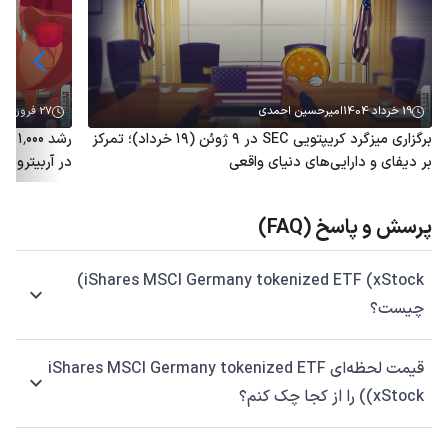
19 خرداد 1404
امیرحسین احمدی
27 فروردین 1404
برگزاری میزگرد کریپتویی SEC در ۹ ژوئن (۱۹ خرداد)؛ تمرکز
رشد 
بر دیفای و دارایی‌های دنیای واقعی
در آربیتروم؛ توکن ARB هم
پرسش و پاسخ (FAQ)
iShares MSCI Germany tokenized ETF (xStock)
چیست؟
قیمت لحظه‌ای iShares MSCI Germany tokenized ETF
(xStock) را از کجا چک کنم؟