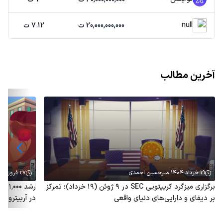
null
20,000,000,000 ت
7.12 ت
آخرین مطالب
19 خرداد 1404
امیرحسین احمدی
27 فروردین 1404
برگزاری میزگرد کریپتویی SEC در ۹ ژوئن (۱۹ خرداد)؛ تمرکز
رشد 
بر دیفای و دارایی‌های دنیای واقعی
در آربیتروم؛ توکن ARB هم