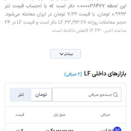
این لحظه 0.000038477 دلار است که با احتساب قیمت تتر
0.9993 تومان، با قیمت 7.32 تومان در ایران معامله می‌شود.
حجم معاملات روزانه LF 33,193.28 دلار است و قیمت LF در 24
ساعت اخیر، -16.64 کاهش داشته است.
بیشتر
بازارهای داخلی LF
(2 صرافی)
تومان
تتر
صرافی
عمق بازار
قیمت
توایکس
40,000,000,000 ت
7 ت