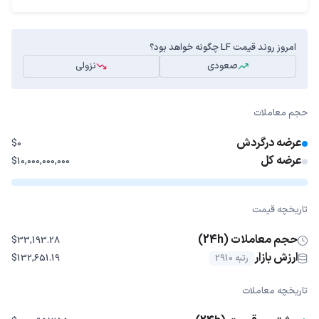
امروز روند قیمت LF چگونه خواهد بود؟
صعودی
نزولی
حجم معاملات
عرضه درگردش
$0
عرضه کل
$10,000,000,000
تاریخچه قیمت
حجم معاملات (24h)
$33,193.28
ارزش بازار
رتبه 2910
$132,651.19
تاریخچه معاملات