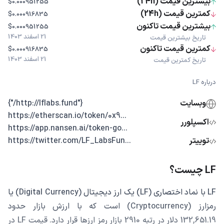
بیشترین قیمت (24h)
$0.000951255
کمترین قیمت (24h)
$0.000916835
بیشترین قیمت تاکنون
$0.000951255
21 اسفند 1403
تاریخ بیشترین قیمت
کمترین قیمت تاکنون
$0.000916835
21 اسفند 1403
تاریخ کمترین قیمت
درباره LF
وبسایت
{"http://lflabs.fund/"}
...https://etherscan.io/token/0x9
اکسپلورر
...https://app.nansen.ai/token-go
توییتر
...https://twitter.com/LF_LabsFun
LF چیست؟
LF با نماد اختصاری (LF) یک ارز دیجیتال (Digital Currency) یا
رمزارز (Cryptocurrency) است که با ارزش بازار حدود
132,651.19 دلار در رتبه 2910 بازار رمز ارزها قرار دارد. قیمت LF در