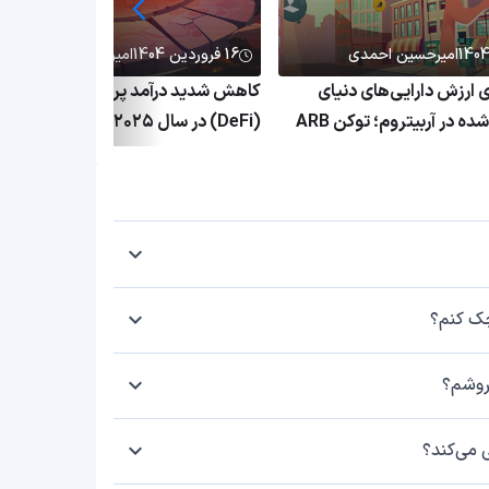
امیرحسین احمدی
16 فروردین 1404
امیرحسین احمدی
۱٬ برابری ارزش دارایی‌های دنیای
کاهش شدید درآمد پروتکل‌های دیفای
واقعی توکنیزه‌شده در آربیتروم؛ توکن ARB
(DeFi) در سال ۲۰۲۵؛ بحران پلتفرم
ق
غیرمتمرکز ادامه دارد