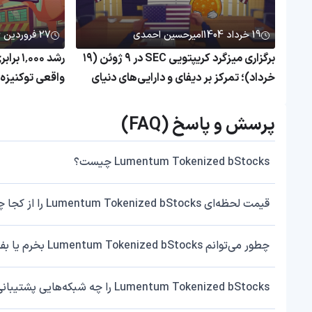
19 خرداد 1404
امیرحسین احمدی
27 فروردین 1404
برگزاری میزگرد کریپتویی SEC در ۹ ژوئن (۱۹
رشد ۰۰۰
خرداد)؛ تمرکز بر دیفای و دارایی‌های دنیای
واقعی
همچنان بی‌رم
پرسش و پاسخ (FAQ)
Lumentum Tokenized bStocks چیست؟
قیمت لحظه‌ای Lumentum Tokenized bStocks را از کجا چک کنم؟
چطور می‌توانم Lumentum Tokenized bStocks بخرم یا بفروشم؟
Lumentum Tokenized bStocks را چه شبکه‌هایی پشتیبانی می‌کند؟