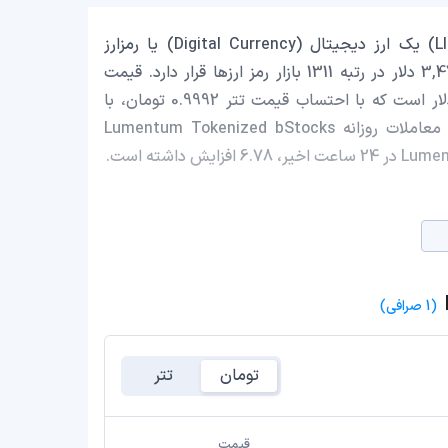
Lumentum Tokenized bStocks با نماد اختصاری (LITEB) یک ارز دیجیتال (Digital Currency) یا رمزارز
(Cryptocurrency) است که با ارزش بازار حدود 3,471,360.43 دلار در رتبه 1311 بازار رمز ارزها قرار دارد. قیمت
Lumentum Tokenized bStocks در این لحظه 877.38 دلار است که با احتساب قیمت تتر 0.9992 تومان، با
قیمت 166,956,320 تومان در ایران معامله می‌شود. حجم معاملات روزانه Lumentum Tokenized bStocks
(1 صرافی)
تومان
تتر
قیمت