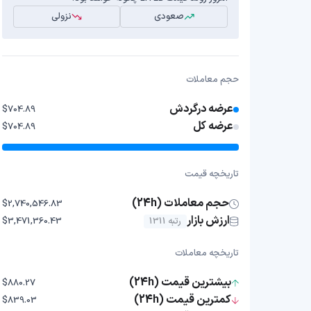
صعودی
نزولی
حجم معاملات
عرضه درگردش
$704.89
عرضه کل
$704.89
تاریخچه قیمت
حجم معاملات (24h)
$2,740,546.83
ارزش بازار
رتبه 1311
$3,471,360.43
تاریخچه معاملات
بیشترین قیمت (24h)
$880.27
کمترین قیمت (24h)
$839.03