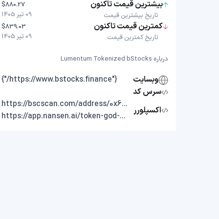
بیشترین قیمت تاکنون
$880.27
09 تیر 1405
تاریخ بیشترین قیمت
کمترین قیمت تاکنون
$839.03
09 تیر 1405
تاریخ کمترین قیمت
درباره Lumentum Tokenized bStocks
وبسایت
{"https://www.bstocks.finance/"}
سرس کد
https://bscscan.com/address/0x64748bea17b6d19e242adf20425de2440c656142
اکسپلورر
https://app.nansen.ai/token-god-mode?chain=bnb&tab=transactions&tokenAddress=0x64748bea17b6d19e242adf20425de2440c656142