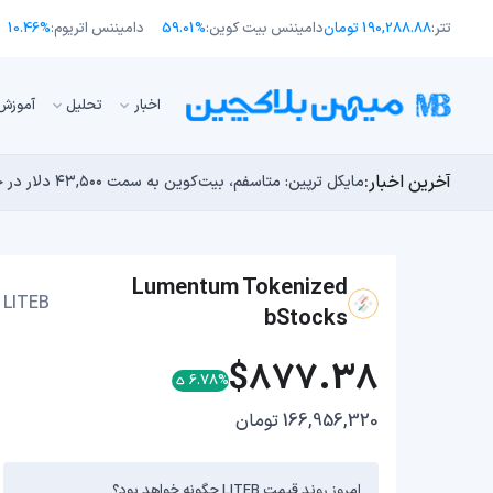
تتر:
190,288.88 تومان
دامیننس بیت کوین:
59.01%
دامیننس اتریوم:
10.46%
اﺧﺒﺎر
تحلیل
آموزش
آخرین اخبار:
انتقال ۶۶ میلیون دلاری بیت کوین توسط مایکرواستراتژی؛ آیا فشار فروش جدیدی در راه است؟
توسعه‌دهندگان بیت‌کوین ۸۵ باگ بحرانی را در یک وضعیت «فوق‌العاده بد» شناسایی کردند
مایکل ترپین: متاسفم، بیت‌کوین به سمت ۴۳,۵۰۰ دلار در حال سقوط است
اوج‌گیری طلا با تقاضای چین؛ چرا قیمت بیت کوین در ۶۴ هزار دلار درجا می‌زند؟
بدترین نمودار برای گاوهای بیت کوین؛ آیا دوران رالی‌های
Lumentum Tokenized
LITEB
bStocks
$877.38
6.78%
166,956,320 تومان
امروز روند قیمت LITEB چگونه خواهد بود؟