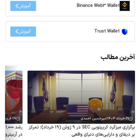
Binance Web3 Wallet
آموزش
Trust Wallet
آموزش
آخرین مطالب
19 خرداد 1404
امیرحسین احمدی
27 فروردین 1404
برگزاری میزگرد کریپتویی SEC در ۹ ژوئن (۱۹ خرداد)؛ تمرکز
رشد 
بر دیفای و دارایی‌های دنیای واقعی
در آربیتروم؛ توکن ARB هم