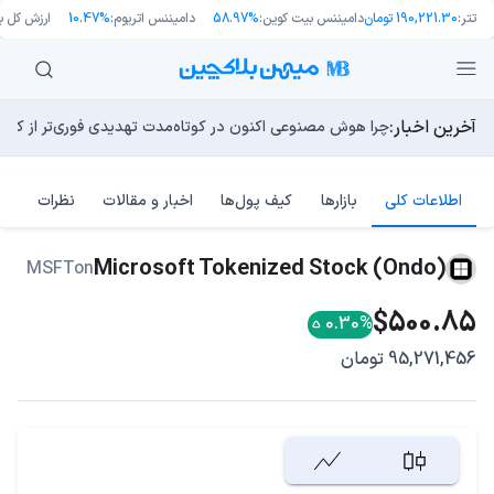
تتر:
190,221.30 تومان
دامیننس بیت کوین:
58.97%
دامیننس اتریوم:
10.47%
ارزش کل باز
آخرین اخبار:
توسعه‌دهندگان بیت‌کوین ۸۵ باگ بحرانی را در یک وضعیت «فوق‌العاده بد» شناسایی کردند
مایکل ترپین: متاسفم، بیت‌کوین به سمت ۴۳,۵۰۰ دلار در حال سقوط است
اوج‌گیری طلا با تقاضای چین؛ چرا قیمت بیت کوین در ۶۴ هزار دلار درجا می‌زند؟
بدترین نمودار برای گاوهای بیت کوین؛ آیا دوران رالی‌های نجو
چرا هوش مصنوعی اکنون در کوتاه‌مدت تهدیدی فوری‌تر از کامپ
اطلاعات کلی
بازارها
کیف پول‌ها
اخبار و مقالات
نظرات
Microsoft Tokenized Stock (Ondo)
MSFTon
$500.85
0.30%
95,271,456 تومان