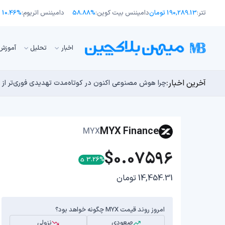
تتر:
190,289.13 تومان
دامیننس بیت کوین:
58.88%
دامیننس اتریوم:
10.46%
اﺧﺒﺎر
تحلیل
آموزش
آخرین اخبار:
طرح جدید EIP-8363: آیا کاهش پاداش استیکینگ به ضرر اتریوم تمام می‌شود؟
توسعه‌دهندگان بیت‌کوین ۸۵ باگ بحرانی را در یک وضعیت «فوق‌العاده بد» شناسایی کردند
مایکل ترپین: متاسفم، بیت‌کوین به سمت ۴۳,۵۰۰ دلار در حال سقوط است
راه‌های حفظ ارزش پول؛ چگونه قدرت خرید خود را در برابر 
چرا هوش مصنوعی اکنون در کوتاه‌مدت تهدیدی فوری‌تر از 
MYX Finance
MYX
$0.07596
3.26%
14,454.31 تومان
امروز روند قیمت MYX چگونه خواهد بود؟
صعودی
نزولی