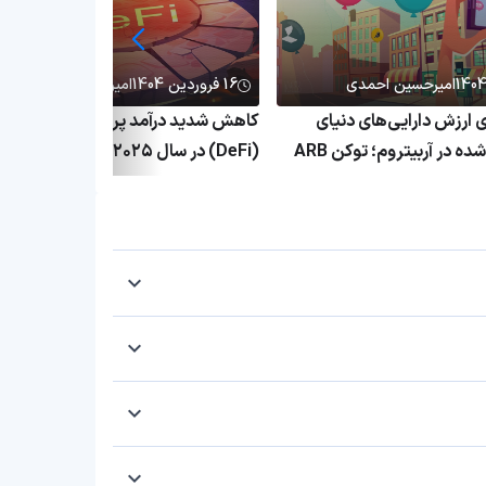
امیرحسین احمدی
16 فروردین 1404
امیرحسین احمدی
۱٬ برابری ارزش دارایی‌های دنیای
کاهش شدید درآمد پروتکل‌های دیفای
واقعی توکنیزه‌شده در آربیتروم؛ توکن ARB
(DeFi) در سال ۲۰۲۵؛ بحران پلتفرم
ق
غیرمتمرکز ادامه دارد