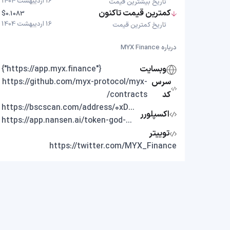
16 اردیبهشت 1404
تاریخ بیشترین قیمت
کمترین قیمت تاکنون
$0.1083
16 اردیبهشت 1404
تاریخ کمترین قیمت
درباره MYX Finance
وبسایت
{"https://app.myx.finance"}
سرس
https://github.com/myx-protocol/myx-
کد
contracts/
https://bscscan.com/address/0xD82544bf0dfe8385eF8FA34D67e6e4940CC63e16
اکسپلورر
https://app.nansen.ai/token-god-mode?chain=bnb&tab=transactions&tokenAddress=0xD82544bf0dfe8385eF8FA34D67e6e4940CC63e16
توییتر
https://twitter.com/MYX_Finance