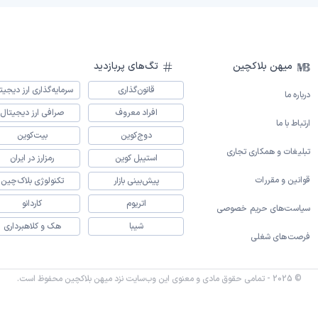
میهن بلاکچین
تگ‌های پربازدید
قانون‌گذاری
سرمایه‌گذاری ارز دیجیت
درباره ما
افراد معروف
صرافی ارز دیجیتال
ارتباط با ما
دوج‌کوین
بیت‌کوین
تبلیغات و همکاری تجاری
استیبل کوین
رمزارز در ایران
قوانین و مقررات
پیش‌بینی بازار
تکنولوژی بلاک‌چین
اتریوم
کاردانو
سیاست‌های حریم خصوصی
شیبا
هک و کلاهبرداری
فرصت‌های شغلی
© 2025 - تمامی حقوق مادی و معنوی این وب‌سایت نزد میهن بلاکچین محفوظ است.