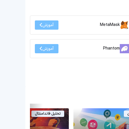
MetaMask
آموزش
Phantom
آموزش
ن
تحلیل فاندامنتال