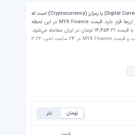
MYX Finance با نماد اختصاری (MYX) یک ارز دیجیتال (Digital Currency) یا رمزارز (Cryptocurrency) است که
با ارزش بازار حدود 26,906,290.11 دلار در رتبه 529 بازار رمز ارزها قرار دارد. قیمت MYX Finance در این لحظه
0.07596 دلار است که با احتساب قیمت تتر 0.9993 تومان، با قیمت 14,454.31 تومان در ایران معامله می‌شود.
حجم معاملات روزانه MYX Finance 7,743,831.93 دلار است و قیمت MYX Finance در 24 ساعت اخیر، 3.26
تومان
تتر
قیمت