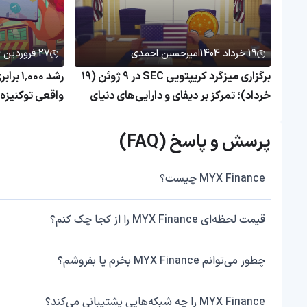
19 خرداد 1404
امیرحسین احمدی
27 فروردین 1404
برگزاری میزگرد کریپتویی SEC در ۹ ژوئن (۱۹
رشد ۰۰۰
خرداد)؛ تمرکز بر دیفای و دارایی‌های دنیای
واقعی
همچنان بی‌رم
پرسش و پاسخ (FAQ)
MYX Finance چیست؟
قیمت لحظه‌ای MYX Finance را از کجا چک کنم؟
چطور می‌توانم MYX Finance بخرم یا بفروشم؟
MYX Finance را چه شبکه‌هایی پشتیبانی می‌کند؟