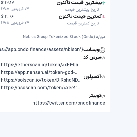
بیشترین قیمت تاکنون
$113.17
04 فروردین 1405
تاریخ بیشترین قیمت
کمترین قیمت تاکنون
$112.96
04 فروردین 1405
تاریخ کمترین قیمت
درباره Nebius Group Tokenized Stock (Ondo)
وبسایت
{"https://app.ondo.finance/assets/nbison"}
سرس کد
https://etherscan.io/token/0xE4babaa960bA7D37860f3fe00D7b95D3868e8EDc
https://app.nansen.ai/token-god-mode?chain=ethereum&tab=transactions&tokenAddress=0xE4babaa960bA7D37860f3fe00D7b95D3868e8EDc
اکسپلورر
https://solscan.io/token/DiRshqNDE68bWbGdLHm1GwQ76MvWQG3af6w1NdQondo
https://bscscan.com/token/0xee268780473E7a0e47baC41547C6E01512555A16
توییتر
https://twitter.com/ondofinance