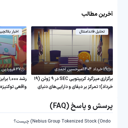
آخرین مطالب
تحلیل فاندامنتال
اخبار بلاکچی
19 خرداد 1404
امیرحسین احمدی
27 فروردین 1404
برگزاری میزگرد کریپتویی SEC در ۹ ژوئن (۱۹
رشد ۰۰۰
خرداد)؛ تمرکز بر دیفای و دارایی‌های دنیای
واقعی
همچنان بی‌رم
پرسش و پاسخ (FAQ)
Nebius Group Tokenized Stock (Ondo) چیست؟