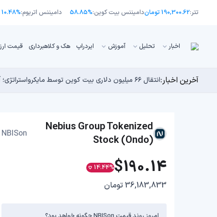
تتر:
190,300.62 تومان
دامیننس بیت کوین:
58.85%
دامیننس اتریوم:
10.48%
اﺧﺒﺎر
تحلیل
آموزش
ایردراپ
هک و کلاهبرداری
قیمت ارز
آخرین اخبار:
انتقال ۶۶ میلیون دلاری بیت کوین توسط مایکرواستراتژی؛ آیا فشار فروش جدیدی در راه است؟
توسعه‌دهندگان بیت‌کوین ۸۵ باگ بحرانی را در یک وضعیت «فوق‌العاده بد» شناسایی کردند
اوج‌گیری طلا با تقاضای چین؛ چرا قیمت بیت کوین در ۶۴ هزار دلار درجا می‌زند؟
یک نقشه راه کوانتومی، بیت‌کوین را بسیار بالاتر خواهد برد
بدترین نمودار برای گاوهای بیت کوین؛ آیا دوران رالی‌های
Nebius Group Tokenized
NBISon
Stock (Ondo)
$190.14
14.44%
36,183,833 تومان
امروز روند قیمت NBISon چگونه خواهد بود؟