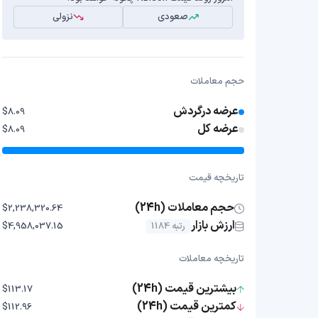
صعودی
نزولی
حجم معاملات
عرضه درگردش
$8.09
عرضه کل
$8.09
تاریخچه قیمت
حجم معاملات (24h)
$2,238,320.64
ارزش بازار
رتبه 1184
$4,958,037.15
تاریخچه معاملات
بیشترین قیمت (24h)
$113.17
کمترین قیمت (24h)
$112.96