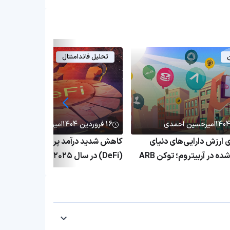
ن
تحلیل فاندامنتال
امیرحسین احمدی
16 فروردین 1404
امیرحسین احمدی
۱٬ برابری ارزش دارایی‌های دنیای
کاهش شدید درآمد پروتکل‌های دیفای
واقعی توکنیزه‌شده در آربیتروم؛ توکن ARB
(DeFi) در سال ۲۰۲۵؛ بحران پلتفرم
ق
غیرمتمرکز ادامه دارد