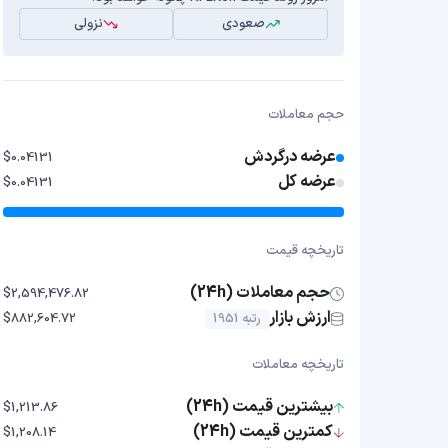
صعودی
نزولی
حجم معاملات
عرضه درگردش
$0.04131
عرضه کل
$0.04131
تاریخچه قیمت
حجم معاملات (24h)
$2,594,476.82
ارزش بازار
رتبه 1951
$882,604.72
تاریخچه معاملات
بیشترین قیمت (24h)
$1,213.86
کمترین قیمت (24h)
$1,208.14