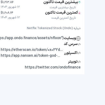
بیشترین قیمت تاکنون
$1,213.86
12 شهریور 1404
تاریخ بیشترین قیمت
کمترین قیمت تاکنون
$1,208.14
12 شهریور 1404
تاریخ کمترین قیمت
درباره Netflix Tokenized Stock (Ondo)
وبسایت
{"https://app.ondo.finance/assets/nflxon"}
سرس کد
https://etherscan.io/token/0x032deC3372F25C41EA8054B4987a7c4832CDB338
اکسپلورر
https://app.nansen.ai/token-god-mode?chain=ethereum&tab=transactions&tokenAddress=0x032deC3372F25C41EA8054B4987a7c4832CDB338
توییتر
https://twitter.com/ondofinance