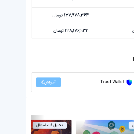
137,978,364 تومان
138,176,932 تومان
Trust Wallet
آموزش
ن
تحلیل فاندامنتال