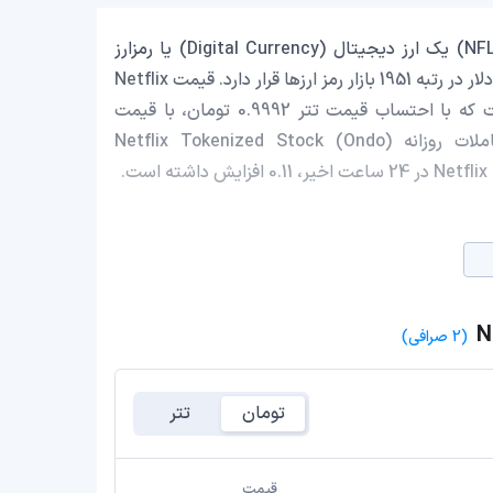
Netflix Tokenized Stock (Ondo) با نماد اختصاری (NFLXon) یک ارز دیجیتال (Digital Currency) یا رمزارز
(Cryptocurrency) است که با ارزش بازار حدود 882,604.72 دلار در رتبه 1951 بازار رمز ارزها قرار دارد. قیمت Netflix
Tokenized Stock (Ondo) در این لحظه 736.44 دلار است که با احتساب قیمت تتر 0.9992 تومان، با قیمت
140,186,497 تومان در ایران معامله می‌شود. حجم معاملات روزانه Netflix Tokenized Stock (Ondo)
(2 صرافی)
تومان
تتر
قیمت