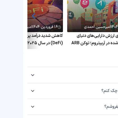
امیرحسین احمدی
16 فروردین 1404
امیرحسین احمدی
۱٬ برابری ارزش دارایی‌های دنیای
کاهش شدید درآمد پروتکل‌های دیفای
واقعی توکنیزه‌شده در آربیتروم؛ توکن ARB
(DeFi) در سال ۲۰۲۵؛ بحران پلتفرم
ق
غیرمتمرکز ادامه دارد