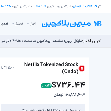
تتر:
190,356.31 تومان
دامیننس بیت کوین:
58.91%
دامیننس اتریوم:
10.48%
اﺧﺒﺎر
تحلیل
آموزش
آخرین اخبار:
انتقال ۶۶ میلیون دلاری بیت کوین توسط مایکرواستراتژی؛ آیا فشار فروش جدیدی در راه است؟
توسعه‌دهندگان بیت‌کوین ۸۵ باگ بحرانی را در یک وضعیت «فوق‌العاده بد» شناسایی کردند
مایکل ترپین: متاسفم، بیت‌کوین به سمت ۴۳,۵۰۰ دلار در حال سقوط است
اوج‌گیری طلا با تقاضای چین؛ چرا قیمت بیت کوین در ۶۴ هزار دلار درجا می‌زند؟
بدترین نمودار برای گاوهای بیت کوین؛ آیا دوران رالی‌های
Netflix Tokenized Stock
NFLXon
(Ondo)
$736.44
0.11%
140,186,497 تومان
امروز روند قیمت NFLXon چگونه خواهد بود؟