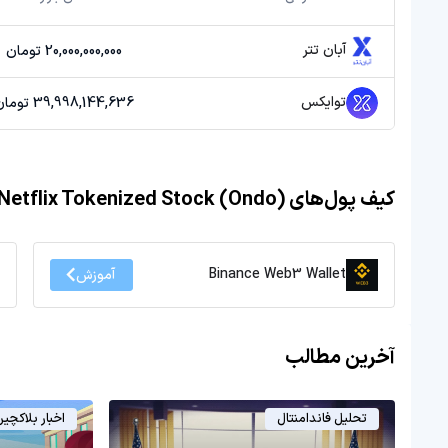
آبان تتر
20,000,000,000 تومان
توایکس
39,998,144,636 تومان
کیف پول‌های Netflix Tokenized Stock (Ondo)
Binance Web3 Wallet
آموزش
آخرین مطالب
تحلیل فاندامنتال
اخبار بلاکچی