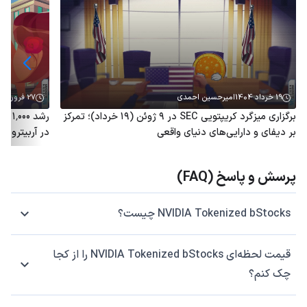
19 خرداد 1404
امیرحسین احمدی
27 فروردین 1404
برگزاری میزگرد کریپتویی SEC در ۹ ژوئن (۱۹ خرداد)؛ تمرکز
رشد 
بر دیفای و دارایی‌های دنیای واقعی
در آربیتروم؛ توکن ARB هم
پرسش و پاسخ (FAQ)
NVIDIA Tokenized bStocks چیست؟
قیمت لحظه‌ای NVIDIA Tokenized bStocks را از کجا
چک کنم؟