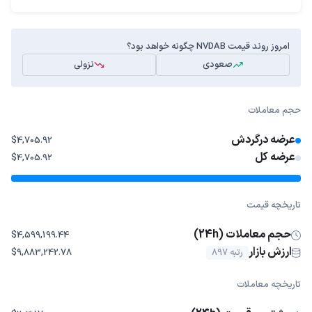
امروز روند قیمت NVDAB چگونه خواهد بود؟
صعودی
نزولی
حجم معاملات
عرضه درگردش
$4,705.92
عرضه کل
$4,705.92
تاریخچه قیمت
حجم معاملات (24h)
$4,599,199.44
ارزش بازار
رتبه 897
$9,883,242.78
تاریخچه معاملات