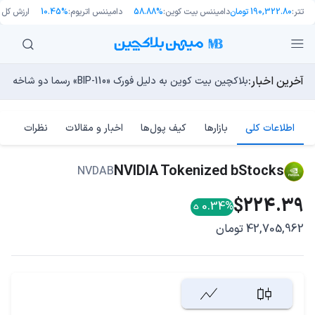
تتر:
190,322.80 تومان
دامیننس بیت کوین:
58.88%
دامیننس اتریوم:
10.45%
ارزش کل با
آخرین اخبار:
طرح جدید EIP-8363: آیا کاهش پاداش استیکینگ به ضرر اتریوم تمام می‌شود؟
بلاکچین بیت کوین به دلیل فورک «BIP-110» رسما دو شاخه شد!
مایکل ترپین: متاسفم، بیت‌کوین به سمت ۴۳,۵۰۰ دلار در حال سقوط است
راه‌های حفظ ارزش پول؛ چگونه قدرت خرید خود را در برابر تورم
چرا هوش مصنوعی اکنون در کوتاه‌مدت تهدیدی فوری‌تر از کامپ
اطلاعات کلی
بازارها
کیف پول‌ها
اخبار و مقالات
نظرات
NVIDIA Tokenized bStocks
NVDAB
$224.39
0.34%
42,705,962 تومان