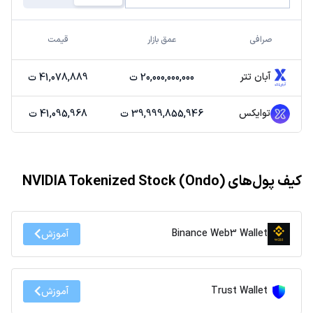
صرافی
عمق بازار
قیمت
آبان تتر
20,000,000,000 ت
41,078,889 ت
توایکس
39,999,855,946 ت
41,095,968 ت
کیف پول‌های NVIDIA Tokenized Stock (Ondo)
Binance Web3 Wallet
آموزش
Trust Wallet
آموزش