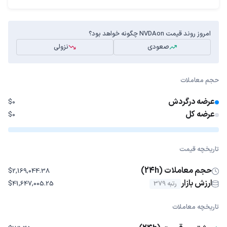
امروز روند قیمت NVDAon چگونه خواهد بود؟
صعودی
نزولی
حجم معاملات
عرضه درگردش
$0
عرضه کل
$0
تاریخچه قیمت
حجم معاملات (24h)
$2,169,044.38
ارزش بازار
رتبه 379
$41,647,005.25
تاریخچه معاملات