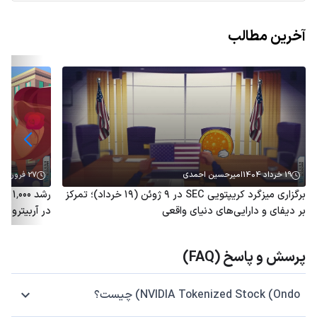
آخرین مطالب
19 خرداد 1404
امیرحسین احمدی
27 فروردین 1404
برگزاری میزگرد کریپتویی SEC در ۹ ژوئن (۱۹ خرداد)؛ تمرکز
رشد 
بر دیفای و دارایی‌های دنیای واقعی
در آربیتروم؛ توکن ARB هم
پرسش و پاسخ (FAQ)
NVIDIA Tokenized Stock (Ondo) چیست؟