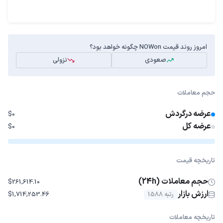
امروز روند قیمت NOWon چگونه خواهد بود؟
صعودی
نزولی
حجم معاملات
عرضه درگردش
$0
عرضه کل
$0
تاریخچه قیمت
حجم معاملات (24h)
$261,614.10
ارزش بازار
رتبه 1588
$1,714,253.46
تاریخچه معاملات