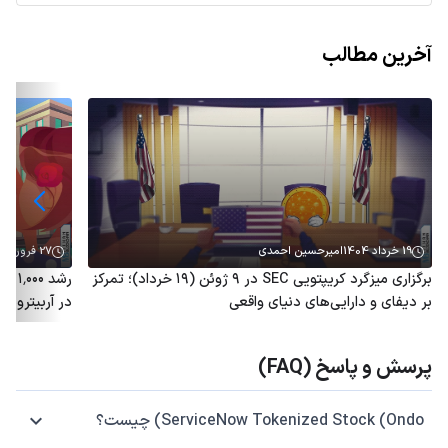
آخرین مطالب
19 خرداد 1404
امیرحسین احمدی
27 فروردین 1404
برگزاری میزگرد کریپتویی SEC در ۹ ژوئن (۱۹ خرداد)؛ تمرکز
رشد 
بر دیفای و دارایی‌های دنیای واقعی
در آربیتروم؛ توکن ARB هم
پرسش و پاسخ (FAQ)
ServiceNow Tokenized Stock (Ondo) چیست؟