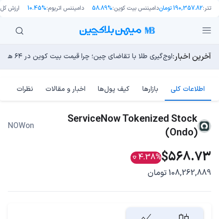
تتر:
190,357.82 تومان
دامیننس بیت کوین:
58.89%
دامیننس اتریوم:
10.45%
ارزش کل با
آخرین اخبار:
انتقال ۶۶ میلیون دلاری بیت کوین توسط مایکرواستراتژی؛ آیا فشار فروش جدیدی در راه است؟
اوج‌گیری طلا با تقاضای چین؛ چرا قیمت بیت کوین در ۶۴ هزار دلار درجا می‌زند؟
یک نقشه راه کوانتومی، بیت‌کوین را بسیار بالاتر خواهد برد
13 مرداد 1405
بدترین نمودار برای گاوهای بیت کوین؛ آیا دوران رالی‌های نجو
چگونه «دارایی‌های دنیای واقعیِ جعلی» به جدیدترین جنون دن
اطلاعات کلی
بازارها
کیف پول‌ها
اخبار و مقالات
نظرات
ServiceNow Tokenized Stock
NOWon
(Ondo)
$568.73
4.38%
108,262,889 تومان