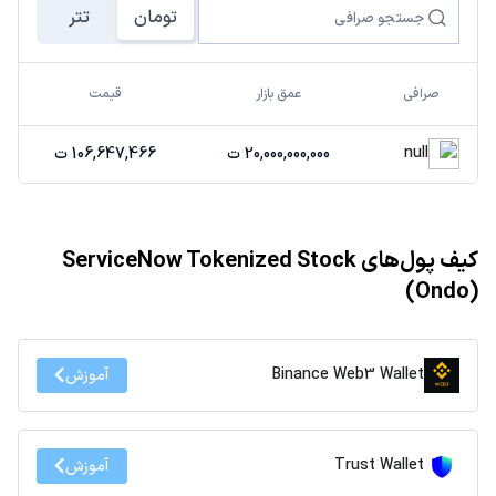
تومان
تتر
صرافی
عمق بازار
قیمت
null
20,000,000,000 ت
106,647,466 ت
کیف پول‌های ServiceNow Tokenized Stock
(Ondo)
Binance Web3 Wallet
آموزش
Trust Wallet
آموزش