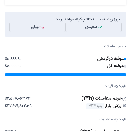
امروز روند قیمت SPYX چگونه خواهد بود؟
صعودی
نزولی
حجم معاملات
عرضه درگردش
$5,999.91
عرضه کل
$5,999.91
تاریخچه قیمت
حجم معاملات (24h)
$2,524,863.73
ارزش بازار
رتبه 344
$47,671,824.39
تاریخچه معاملات