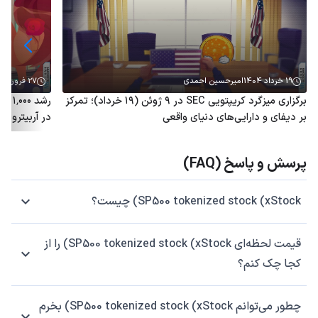
19 خرداد 1404
امیرحسین احمدی
27 فروردین 1404
برگزاری میزگرد کریپتویی SEC در ۹ ژوئن (۱۹ خرداد)؛ تمرکز
رشد 
بر دیفای و دارایی‌های دنیای واقعی
در آربیتروم؛ توکن ARB هم
پرسش و پاسخ (FAQ)
SP500 tokenized stock (xStock) چیست؟
قیمت لحظه‌ای SP500 tokenized stock (xStock) را از
کجا چک کنم؟
چطور می‌توانم SP500 tokenized stock (xStock) بخرم