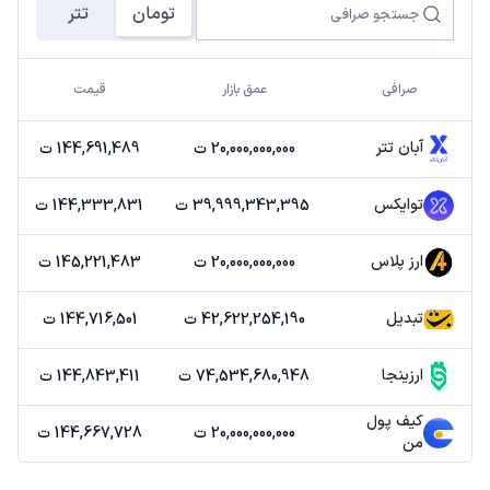
تومان
تتر
صرافی
عمق بازار
قیمت
آبان تتر
20,000,000,000 ت
144,691,489 ت
توایکس
39,999,343,395 ت
144,333,831 ت
ارز پلاس
20,000,000,000 ت
145,221,483 ت
تبدیل
42,622,254,190 ت
144,716,501 ت
ارزینجا
74,534,680,948 ت
144,843,411 ت
کیف پول
20,000,000,000 ت
144,667,728 ت
من