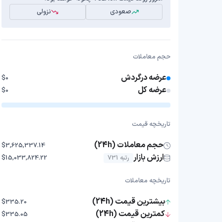
صعودی
نزولی
حجم معاملات
عرضه درگردش
$0
عرضه کل
$0
تاریخچه قیمت
حجم معاملات (24h)
$3,625,337.14
ارزش بازار
رتبه 731
$15,033,824.22
تاریخچه معاملات
بیشترین قیمت (24h)
$335.20
کمترین قیمت (24h)
$335.05