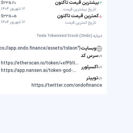
بیشترین قیمت تاکنون
$335.20
12 شهریور 1404
تاریخ بیشترین قیمت
کمترین قیمت تاکنون
$335.05
12 شهریور 1404
تاریخ کمترین قیمت
درباره Tesla Tokenized Stock (Ondo)
وبسایت
{"https://app.ondo.finance/assets/tslaon"}
سرس کد
https://etherscan.io/token/0xf6b1117ec07684D3958caD8BEb1b302bfD21103f
اکسپلورر
https://app.nansen.ai/token-god-mode?chain=ethereum&tab=transactions&tokenAddress=0xf6b1117ec07684D3958caD8BEb1b302bfD21103f
توییتر
https://twitter.com/ondofinance