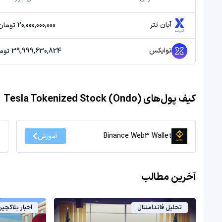
آبان تتر
20,000,000,000 تومان
توایکس
39,999,630,824 تومان
کیف پول‌های Tesla Tokenized Stock (Ondo)
Binance Web3 Wallet
آموزش
آخرین مطالب
تحلیل فاندامنتال
اخبار بلاکچی