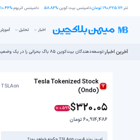
تتر:
190,325.72 تومان
دامیننس بیت کوین:
58.86%
دامیننس اتریوم:
10.46%
اﺧﺒﺎر
تحلیل
آموزش
آخرین اخبار:
انتقال ۶۶ میلیون دلاری بیت کوین توسط مایکرواستراتژی؛ آیا فشار فروش جدیدی در راه است؟
توسعه‌دهندگان بیت‌کوین ۸۵ باگ بحرانی را در یک وضعیت «فوق‌العاده بد» شناسایی کردند
اوج‌گیری طلا با تقاضای چین؛ چرا قیمت بیت کوین در ۶۴ هزار دلار درجا می‌زند؟
یک نقشه راه کوانتومی، بیت‌کوین را بسیار بالاتر خواهد برد
بدترین نمودار برای گاوهای بیت کوین؛ آیا دوران رالی‌های
Tesla Tokenized Stock
TSLAon
(Ondo)
$320.05
0.59%
60,914,486 تومان
امروز روند قیمت TSLAon چگونه خواهد بود؟