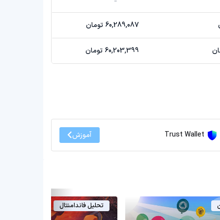
60,289,087 تومان
60,203,399 تومان
Trust Wallet
آموزش
ن
تحلیل فاندامنتال