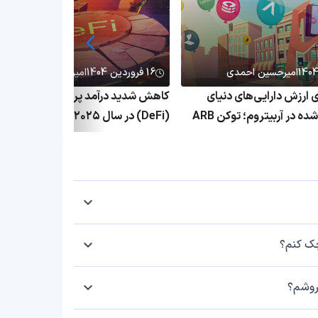
امیرحسین احمدی
16 فروردین 1404
امیرحسین احمدی
۱٬ برابری ارزش دارایی‌های دنیای
کاهش شدید درآمد پروتکل‌های دیفای
واقعی توکنیزه‌شده در آربیتروم؛ توکن ARB
(DeFi) در سال ۲۰۲۵؛ بحران پلتفرم
ق
غیرمتمرکز ادامه دارد