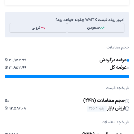
امروز روند قیمت WMTX چگونه خواهد بود؟
صعودی
نزولی
حجم معاملات
عرضه درگردش
$131,953.99
عرضه کل
$131,953.99
تاریخچه قیمت
حجم معاملات (24h)
$0
ارزش بازار
رتبه 2664
$192,586.08
تاریخچه معاملات