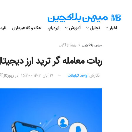
اخبار
تحلیل
آموزش
ایردراپ
هک و کلاهبرداری
قیمت
میهن بلاکچین
رپورتاژ آگهی
ربات معامله گر ترید ارز دیجیتال در بیت
نگارش:‌
واحد تبلیغات
۲۶ آبان ۱۴۰۳ - ۱۵:۳۰
در
رپورتاژ آ