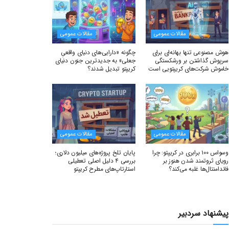
مقالات عمومی
مقالات عمومی
هوش مصنوعی تنها بهانه‌ای برای
چگونه «دارایی‌های دنیای واقعیِ
سرپوش گذاشتن بر ورشکستگی
جعلی» به جدیدترین جنون دنیای
خاموش شرکت‌های کریپتویی است
کریپتو تبدیل شدند؟
مقالات عمومی
مقالات عمومی
وسواس ۱۰۰ برابری در کریپتو: چرا
پایان تلخ پروژه‌های میلیون دلاری؛
رویای ثروتمند شدن هنوز بر
بررسی ۴ دلیل اصلی تعطیلی
فاندامنتال‌ها غلبه می‌کند؟
استارتاپ‌های مطرح کریپتو
پیشنهاد سردبیر