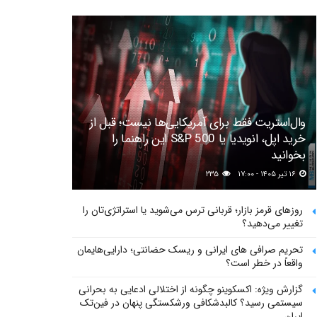
وال‌استریت فقط برای آمریکایی‌ها نیست؛ قبل از
خرید اپل، انویدیا یا S&P 500 این راهنما را
بخوانید
۱۶ تیر ۱۴۰۵ - ۱۷:۰۰
۲۳۵
روزهای قرمز بازار؛ قربانی ترس می‌شوید یا استراتژی‌تان را
تغییر می‌دهید؟
تحریم صرافی های ایرانی و ریسک حضانتی؛ دارایی‌هایمان
واقعاً در خطر است؟
گزارش ویژه: اکسکوینو چگونه از اختلالی ادعایی به بحرانی
سیستمی رسید؟ کالبدشکافی ورشکستگی پنهان در فین‌تک
ایران