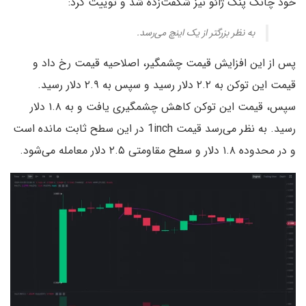
خود چانگ پنگ ژائو نیز شگفت‌زده شد و توییت کرد:
به نظر بزرگتر از یک اینچ می‌رسد.
پس از این افزایش قیمت چشمگیر، اصلاحیه قیمت رخ داد و
قیمت این توکن به ۲.۲ دلار رسید و سپس به ۲.۹ دلار رسید.
سپس، قیمت این توکن کاهش چشمگیری یافت و به ۱.۸ دلار
رسید. به نظر می‌رسد قیمت 1inch در این سطح ثابت مانده است
و در محدوده ۱.۸ دلار و سطح مقاومتی ۲.۵ دلار معامله می‌شود.