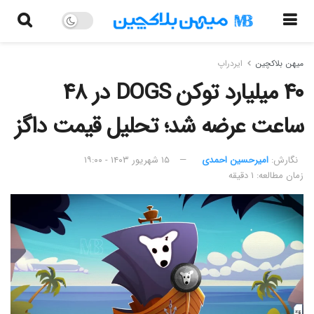
میهن بلاکچین
ایردراپ
۴۰ میلیارد توکن DOGS در ۴۸
ساعت عرضه شد؛ تحلیل قیمت داگز
نگارش:‌
امیرحسین احمدی
۱۵ شهریور ۱۴۰۳ - ۱۹:۰۰
زمان مطالعه: ۱ دقیقه