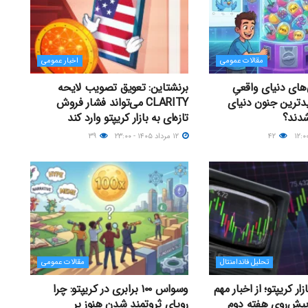
مقالات عمومی
اخبار عمومی
های دنیای واقعیِ
برنشتاین: تعویق تصویب لایحه
دترین جنون دنیای
CLARITY می‌تواند فشار فروش
شدند؟
تازه‌ای به بازار کریپتو وارد کند
۴۲
۱۲ مرداد ۱۴۰۵ - ۲۳:۰۰
۳۹
تحلیل فاندامنتال
مقالات عمومی
ر کریپتو؛ از اخبار مهم
وسواس ۱۰۰ برابری در کریپتو: چرا
پیش‌روی هفته دوم
رویای ثروتمند شدن هنوز بر