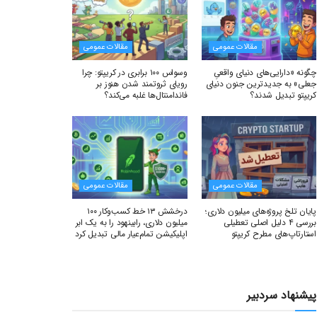
مقالات عمومی
مقالات عمومی
چگونه «دارایی‌های دنیای واقعیِ
وسواس ۱۰۰ برابری در کریپتو: چرا
جعلی» به جدیدترین جنون دنیای
رویای ثروتمند شدن هنوز بر
کریپتو تبدیل شدند؟
فاندامنتال‌ها غلبه می‌کند؟
مقالات عمومی
مقالات عمومی
پایان تلخ پروژه‌های میلیون دلاری؛
درخشش ۱۳ خط کسب‌وکار ۱۰۰
بررسی ۴ دلیل اصلی تعطیلی
میلیون دلاری، رابینهود را به یک ابر
استارتاپ‌های مطرح کریپتو
اپلیکیشن تمام‌عیار مالی تبدیل کرد
پیشنهاد سردبیر