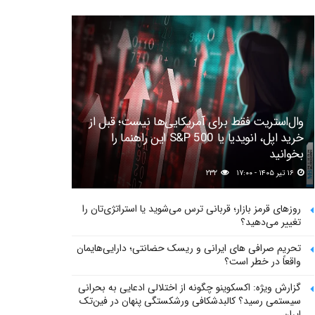
وال‌استریت فقط برای آمریکایی‌ها نیست؛ قبل از
خرید اپل، انویدیا یا S&P 500 این راهنما را
بخوانید
۱۶ تیر ۱۴۰۵ - ۱۷:۰۰
۲۳۲
روزهای قرمز بازار؛ قربانی ترس می‌شوید یا استراتژی‌تان را
تغییر می‌دهید؟
تحریم صرافی های ایرانی و ریسک حضانتی؛ دارایی‌هایمان
واقعاً در خطر است؟
گزارش ویژه: اکسکوینو چگونه از اختلالی ادعایی به بحرانی
سیستمی رسید؟ کالبدشکافی ورشکستگی پنهان در فین‌تک
ایران