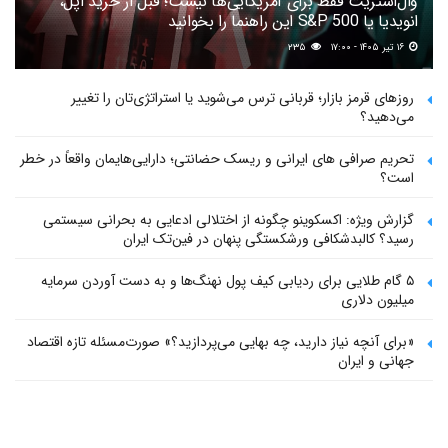
وال‌استریت فقط برای آمریکایی‌ها نیست؛ قبل از خرید اپل،
انویدیا یا S&P 500 این راهنما را بخوانید
۱۶ تیر ۱۴۰۵ - ۱۷:۰۰
۲۳۵
روزهای قرمز بازار؛ قربانی ترس می‌شوید یا استراتژی‌تان را تغییر
می‌دهید؟
تحریم صرافی های ایرانی و ریسک حضانتی؛ دارایی‌هایمان واقعاً در خطر
است؟
گزارش ویژه: اکسکوینو چگونه از اختلالی ادعایی به بحرانی سیستمی
رسید؟ کالبدشکافی ورشکستگی پنهان در فین‌تک ایران
۵ گام طلایی برای ردیابی کیف پول‌ نهنگ‌ها و به دست آوردن سرمایه
میلیون دلاری
«برای آنچه نیاز دارید، چه بهایی می‌پردازید؟» صورت‌مسئله تازه اقتصاد
جهانی و ایران