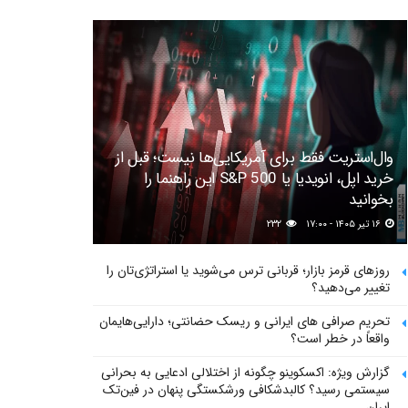
وال‌استریت فقط برای آمریکایی‌ها نیست؛ قبل از
خرید اپل، انویدیا یا S&P 500 این راهنما را
بخوانید
۱۶ تیر ۱۴۰۵ - ۱۷:۰۰
۲۳۲
روزهای قرمز بازار؛ قربانی ترس می‌شوید یا استراتژی‌تان را
تغییر می‌دهید؟
تحریم صرافی های ایرانی و ریسک حضانتی؛ دارایی‌هایمان
واقعاً در خطر است؟
گزارش ویژه: اکسکوینو چگونه از اختلالی ادعایی به بحرانی
سیستمی رسید؟ کالبدشکافی ورشکستگی پنهان در فین‌تک
ایران