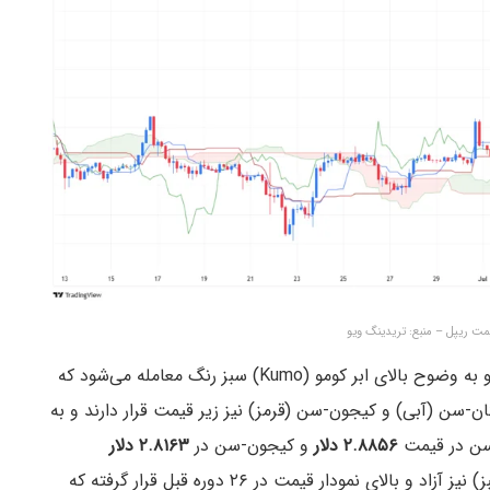
قرار دارد و به وضوح بالای ابر کومو (Kumo) سبز رنگ معامله می‌شود که
 (آبی) و کیجون-سن (قرمز) نیز زیر قیمت قرار دارند و به
-سن در قیمت
۲.۸۸۵۶ دلار
و کیجون-سن در
۲.۸۱۶۳ دلار
حمایت‌های نزدیک قیمت هستند. چیکو اسپن (خط سبز) نیز آزاد و بالای نمودار قیمت در ۲۶ دوره قبل قرار گرفته که