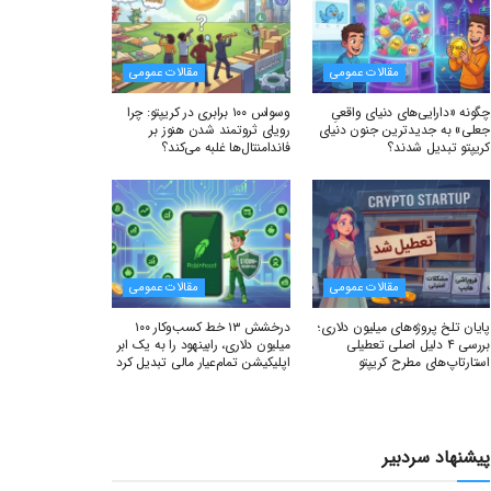
مقالات عمومی
مقالات عمومی
چگونه «دارایی‌های دنیای واقعیِ
وسواس ۱۰۰ برابری در کریپتو: چرا
جعلی» به جدیدترین جنون دنیای
رویای ثروتمند شدن هنوز بر
کریپتو تبدیل شدند؟
فاندامنتال‌ها غلبه می‌کند؟
مقالات عمومی
مقالات عمومی
پایان تلخ پروژه‌های میلیون دلاری؛
درخشش ۱۳ خط کسب‌وکار ۱۰۰
بررسی ۴ دلیل اصلی تعطیلی
میلیون دلاری، رابینهود را به یک ابر
استارتاپ‌های مطرح کریپتو
اپلیکیشن تمام‌عیار مالی تبدیل کرد
پیشنهاد سردبیر