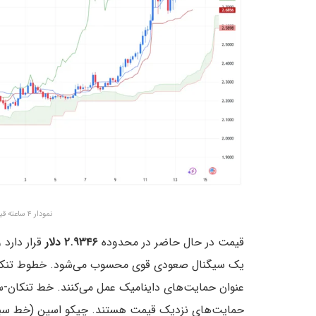
نمودار ۴ ساعته قیمت ریپل – منبع: تریدینگ ویو
قیمت در حال حاضر در محدوده
۲.۹۳۴۶ دلار
یک سیگنال صعودی قوی محسوب می‌شود. خطوط تنکان-سن
عنوان حمایت‌های داینامیک عمل می‌کنند. خط تنکان