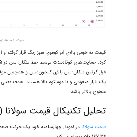
نمودار ۴ ساعته قیمت اتریوم – منبع: تریدینگ ویو
قیمت به خوبی بالای ابر کوموی سبز رنگ قرار گرفته و 
کرد. حمایت‌های کوتاه‌مدت توسط خط تنکان-سن در
۰۵
قرار گرفتن تنکان-سن بالای کیجون-سن و همچنین موق
یک بازار صعودی و با مومنتوم بالا هستند. هدف بع
سطوح بالاتر باشد.
تحلیل تکنیکال قیمت سولانا (SOL/USD)
قیمت سولانا
در نمودار چهارساعته خود یک حرکت صعود
۱۶۷.۳۴ دلار
نوسان می‌کند.