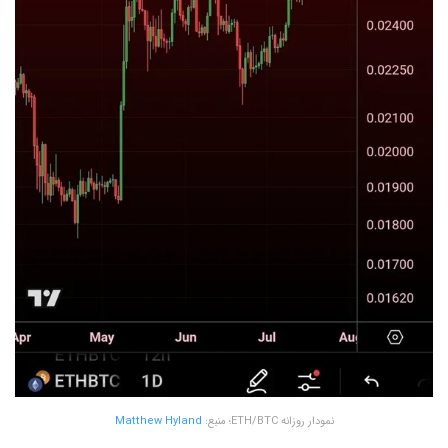
نمودار روزانه ETH/BTC؛ منبع:
Matthew Hyland