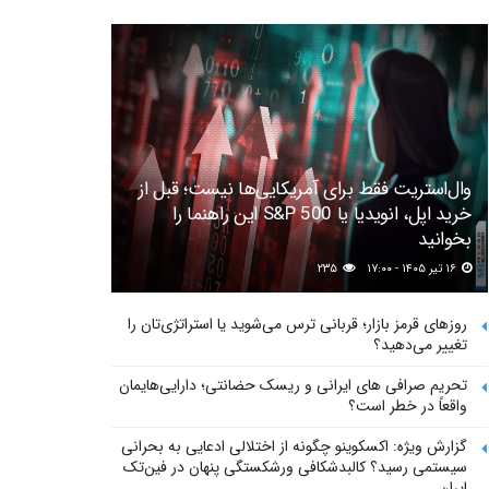
وال‌استریت فقط برای آمریکایی‌ها نیست؛ قبل از
خرید اپل، انویدیا یا S&P 500 این راهنما را
بخوانید
۱۶ تیر ۱۴۰۵ - ۱۷:۰۰
۲۳۵
روزهای قرمز بازار؛ قربانی ترس می‌شوید یا استراتژی‌تان را
تغییر می‌دهید؟
تحریم صرافی های ایرانی و ریسک حضانتی؛ دارایی‌هایمان
واقعاً در خطر است؟
گزارش ویژه: اکسکوینو چگونه از اختلالی ادعایی به بحرانی
سیستمی رسید؟ کالبدشکافی ورشکستگی پنهان در فین‌تک
ایران