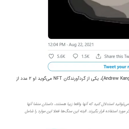
اما چرا باید این سنگ‌ها را خریداری کرد؟ اندرو کنگ (Andrew Kang)، یکی از گردآورندگان NFT می‌گوید او ۲ عدد از
ی‌توانید استدلال کنید که آنها واقعا زیبا هستند، داستان منشا آنها
مورد استفاده قرار بگیرند. البته این سنگ‌ها فعلا این موارد را شامل