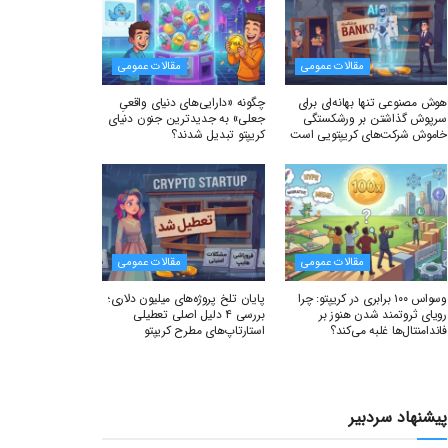
مقالات عمومی
مقالات عمومی
هوش مصنوعی تنها بهانه‌ای برای
چگونه «دارایی‌های دنیای واقعیِ
سرپوش گذاشتن بر ورشکستگی
جعلی» به جدیدترین جنون دنیای
خاموش شرکت‌های کریپتویی است
کریپتو تبدیل شدند؟
مقالات عمومی
مقالات عمومی
وسواس ۱۰۰ برابری در کریپتو: چرا
پایان تلخ پروژه‌های میلیون دلاری؛
رویای ثروتمند شدن هنوز بر
بررسی ۴ دلیل اصلی تعطیلی
فاندامنتال‌ها غلبه می‌کند؟
استارتاپ‌های مطرح کریپتو
پیشنهاد سردبیر