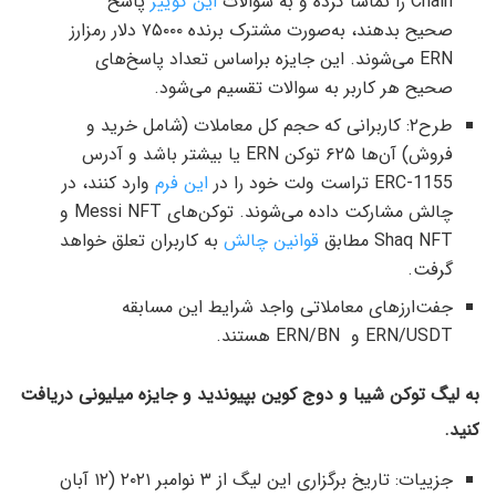
Chain را تماشا کرده و به سوالات
این کوییز
پاسخ
صحیح بدهند، به‌صورت مشترک برنده ۷۵۰۰۰ دلار رمزارز
ERN می‌شوند. این جایزه براساس تعداد پاسخ‌های
صحیح هر کاربر به سوالات تقسیم می‌شود.
طرح۲: کاربرانی که حجم کل معاملات (شامل خرید و
فروش) آن‌ها ۶۲۵ توکن ERN یا بیشتر باشد و آدرس
ERC-1155 تراست ولت خود را در
این فرم
وارد کنند، در
چالش مشارکت داده می‌شوند. توکن‌های Messi NFT و
Shaq NFT مطابق
قوانین چالش
به کاربران تعلق خواهد
گرفت.
جفت‌ارزهای معاملاتی واجد شرایط این مسابقه
ERN/USDT و ​​ ​​ERN/BN هستند.
به لیگ توکن شیبا و دوج کوین بپیوندید و جایزه میلیونی دریافت
کنید.
جزییات: تاریخ برگزاری این لیگ از ۳ نوامبر ۲۰۲۱ (۱۲ آبان