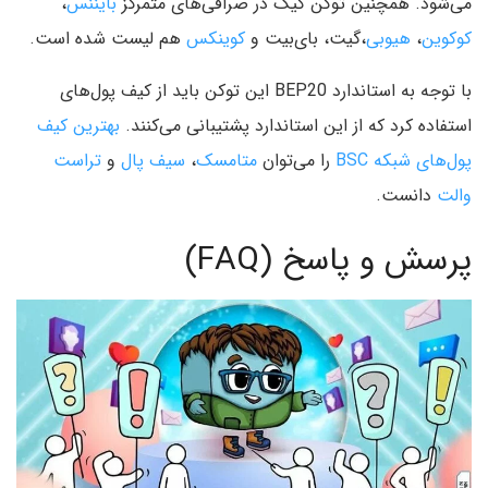
می‌شود. همچنین توکن کیک در صرافی‌های متمرکز
بایننس
،
کوکوین
،
هیوبی
،‌گیت، بای‌بیت و
کوینکس
هم لیست شده است.
با توجه به استاندارد BEP20 این توکن باید از کیف پول‌های
استفاده کرد که از این استاندارد پشتیبانی می‌کنند.
بهترین کیف
پول‌های شبکه BSC
را می‌توان
متامسک
،
سیف پال
و
تراست
والت
دانست.
پرسش و پاسخ (FAQ)