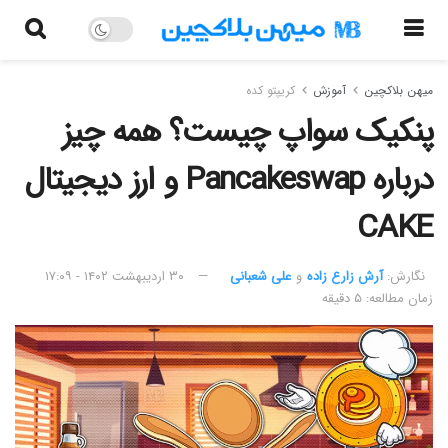
میهن بلاکچین
آموزش
کریپتو کده
پنکیک سواپ چیست؟ همه چیز
درباره Pancakeswap و ارز دیجیتال
CAKE
نگارش:‌
آرش زارع زاده
و
علی شعبانی
۳۰ اردیبهشت ۱۴۰۲ - ۱۷:۰۹
زمان مطالعه: ۵ دقیقه