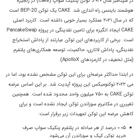
در سپتامبر سال ۲۰۲۰، توکن پنکیک سواپ (Cake) در زنجیره
هوشمند بایننس راه اندازی شد. CAKE یک توکن BEP-20 است
که در سال ۲۰۲۱ عملکرد بسیار خوبی داشته است. کاربرد اصلی
CAKE ایجاد انگیزه برای تامین نقدینگی در پروژه PancakeSwap
است. برخی از کاربردهای این توکن عبارتند از پاداش استخراج
نقدینگی، پاداش لاتاری، حاکمیت، توسعه همکاری‌های پلتفرم
(مثل تخفیف در کارمزدهای ApolloX).
در ابتدا حداکثر عرضه‌ای برای این توکن مشخص نشده بود،‌ اما در
می ۲۰۲۲ توکنومیکس این پروژه آپدیت شد. بر این اساس عرضه
توکن CAKE به ۷۵۰ میلیون واحد محدود شده است. همچنین
تغییری در مکانیزم سوزاندن توکن ایجاد نشده است و برای
کاهش عرضه این توکن تمهیدات زیر برقرار است:
۰.۰۵ درصد از هر مبادله در پلتفرم پنکیک سواپ صرف
خرید توکن کیک و سوزاندن آن می‌شود.