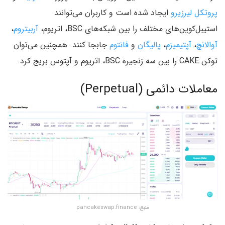
پروتکل لیرزیرو
ایجاد شده است و کاربران می‌توانند
استیبل‌کوین‌های مختلف را بین شبکه‌های BSC، اتریوم،
آربیتروم
،
آوالانچ
،
آپتیمیزم
،
پالیگان
و
فانتوم
جابجا کنند. همچنین می‌توان
توکن CAKE را بین سه زنجیره BSC، اتریوم و آپتوس بریج کرد.
معاملات دائمی (Perpetual)
منبع: pancakeswap.finance