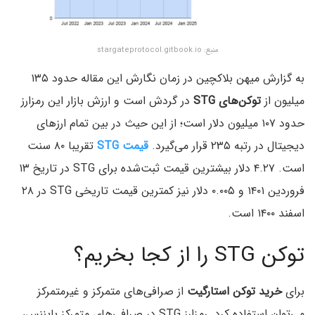
منبع: stargateprotocol.gitbook.io
به گزارش میهن بلاکچین در زمان نگارش این مقاله حدود ۱۳۵
میلیون از
توکن‌های STG
در گردش است و ارزش بازار این رمزارز
حدود ۱۰۷ میلیون دلار است؛ از این حیث در بین تمام ارزهای
دیجیتال در رتبه ۲۳۵ قرار می‌گیرد.
قیمت STG
تقریبا ۸۰ سنت
است. ۴.۲۷ دلار بیشترین قیمت ثبت‌شده برای STG در تاریخ ۱۳
فروردین ۱۴۰۱ و ۰.۰۰۵ دلار نیز کمترین قیمت تاریخی STG‌ در ۲۸
اسفند ۱۴۰۰ است.
توکن STG را از کجا بخریم؟
برای
خرید توکن استارگیت
از صرافی‌های متمرکز و غیرمتمرکز
می‌توان استفاده کرد. رمزارز STG در صرافی‌های متمرکز بایننس،