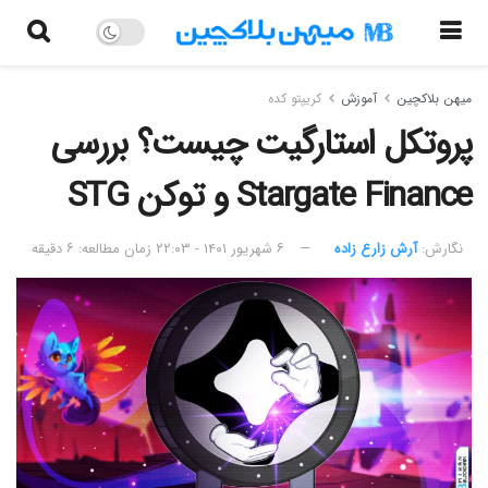
میهن بلاکچین
آموزش
کریپتو کده
پروتکل استارگیت چیست؟ بررسی
Stargate Finance و توکن STG
نگارش:‌
آرش زارع زاده
۶ شهریور ۱۴۰۱ - ۲۲:۰۳
زمان مطالعه: ۶ دقیقه