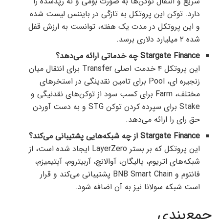
سریع و انتقال توکن‌ها به صورت بومی و نه رپدشده را
دارد. توکن این پروتکل به تازگی در بایننس لیست شده
و این پروتکل در مدت یک هفته،‌ توانست به ارزش قفل
شده ۲ میلیارد دلاری برسد.
Stargate Finance چه خدماتی ارائه می‌دهد؟
این پروتکل ۴ خدمت اصلی Transfer برای انتقال میان
زنجیره ای، Pool برای تامین نقدینگی در استخرهای
مختلف، Farm برای کسب سود از توکن‌های نقدنیگی و
Stake برای سپرده کردن توکن STG و به دست آوردن
حق رای را ارائه می‌دهد.
Stargate Finance از چه شبکه‌هایی پشتیبانی می‌کند؟
این پروتکل که بر بستر LayerZero ایجاد شده است، از
شبکه‌‌های اتریوم، پالیگان، آوالانچ، آربیتروم،‌ آپتیمیزم،
فانتوم و BNB Smart Chain پشتیبانی می‌کند و قرار
است شبکه سولانا نیز به آن اضافه شود.
جمع‌بندی