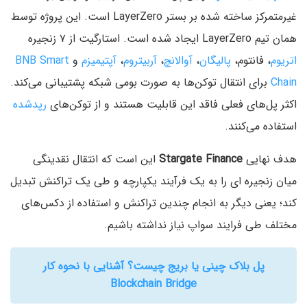
غیرمتمرکز ساخته شده بر بستر LayerZero است. این پروژه توسط
همان تیم LayerZero ایجاد شده است. استارگیت از ۷ زنجیره
اتریوم
، فانتوم،
پالیگان
،
آوالانچ
،
آربیتروم
،‌
آپتیمیزم
و
BNB Smart
Chain
برای انتقال توکن‌ها به صورت بومی شبکه پشتیبانی می‌کند.
اکثر پل‌های فعلی فاقد این قابلیت هستند و از توکن‌های
رپدشده
استفاده می‌کنند.
هدف نهایی
Stargate Finance
این است که انتقال نقدینگی
میان زنجیره ای را به یک فرآیند یکپارچه و طی یک تراکنش تبدیل
کند؛ یعنی دیگر به انجام چندین تراکنش و استفاده از دکس‌های
مختلف طی فرایند سواپ نیاز نداشته باشیم.
پل‌ بلاک چینی یا بریج چیست؟ آشنایی با نحوه کار
Blockchain Bridge